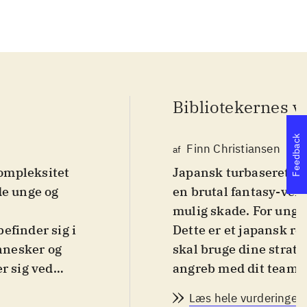
Bibliotekernes v
Feedback
Finn Christiansen
af
kompleksitet
Japansk turbaseret S
de unge og
en brutal fantasy-ver
mulig skade. For unge
efinder sig i
Dette er et japansk ro
nnesker og
skal bruge dine strat
r sig ved
angreb med dit team. 
 turbaserede
Geoffs perspektiv. Han
Læs hele vurderingen
r en bestemt
og Anka. Via det tur