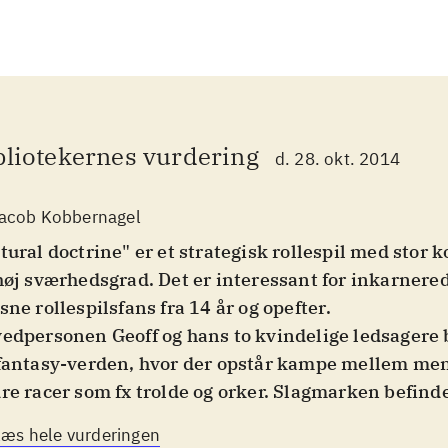
bliotekernes vurdering
d. 28. okt. 2014
acob Kobbernagel
tural doctrine" er et strategisk rollespil med stor 
høj sværhedsgrad. Det er interessant for inkarnere
sne rollespilsfans fra 14 år og opefter
.
edpersonen Geoff og hans to kvindelige ledsagere b
fantasy-verden, hvor der opstår kampe mellem me
re racer som fx trolde og orker. Slagmarken befinde
neskenes sidste bastion kaldet Feste. Kampene er
Læs hele vurderingen
karaktererne kan ved hvert træk flytte sig inden fo