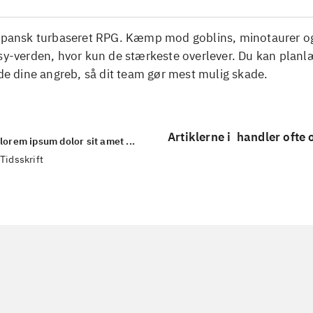
Japansk turbaseret RPG. Kæmp mod goblins, minotaurer og
asy-verden, hvor kun de stærkeste overlever. Du kan plan
dine angreb, så dit team gør mest mulig skade.
Artiklerne i
handler ofte
lorem ipsum dolor sit amet ...
Tidsskrift