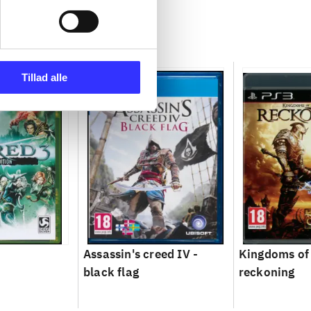
Tillad alle
Assassin's creed IV -
Kingdoms of
black flag
reckoning