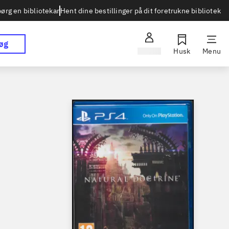
Hent dine bestillinger på dit foretrukne bibliotek
ørg en bibliotekar
øg
Log ind
Husk
Menu