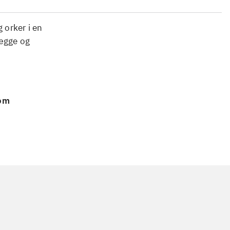
 orker i en
lægge og
 om