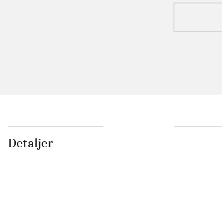
Detaljer
...
...
...
...