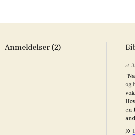
Anmeldelser (2)
Bi
J
af
"Na
og 
vok
Hov
en 
and
men
og 