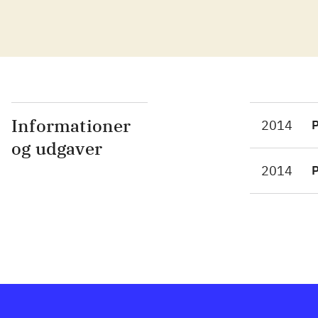
ræk
ell
såk
Det
ove
Spi
Informationer
2014
P
for
og udgaver
for
2014
P
gra
der
med
ope
"Fi
"Na