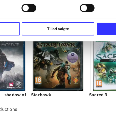
Tillad valgte
 - shadow of
Starhawk
Sacred 3
ductions