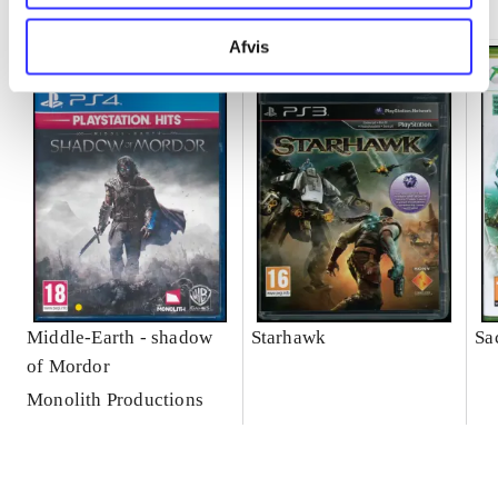
Afvis
Middle-Earth - shadow
Starhawk
Sa
of Mordor
Monolith Productions