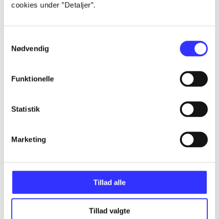
cookies under ”Detaljer”.
...
Samtykkevalg
...
Nødvendig
...
Funktionelle
...
Statistik
Marketing
...
Tillad alle
Minder om
Tillad valgte