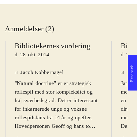
Anmeldelser (2)
Bibliotekernes vurdering
Bibli
d. 28. okt. 2014
d. 7. j
Feedback
Jacob Kobbernagel
Finn
af
af
"Natural doctrine" er et strategisk
Japans
rollespil med stor kompleksitet og
mod go
høj sværhedsgrad. Det er interessant
en brut
for inkarnerede unge og voksne
dine an
rollespilsfans fra 14 år og opefter
.
mulig 
Hovedpersonen Geoff og hans to
Dette e
kvindelige ledsagere befinder sig i en
præcis