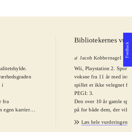
Bibliotekernes vurd
Feedback
Jacob Kobbernagel
af
alitetshylde.
Wii, Playstation 2. Sport
 Sværhedsgraden
voksne fra 11 år med inte
 i
spillet er ikke velegnet f
PEGI: 3
.
r fra
Den over 10 år gamle spils
n egen karriere
på for både dem, der vil 
mfatter
manageropgaverne. Trænin
Læs hele vurderingen
n man
trindeling på wii-udgaven