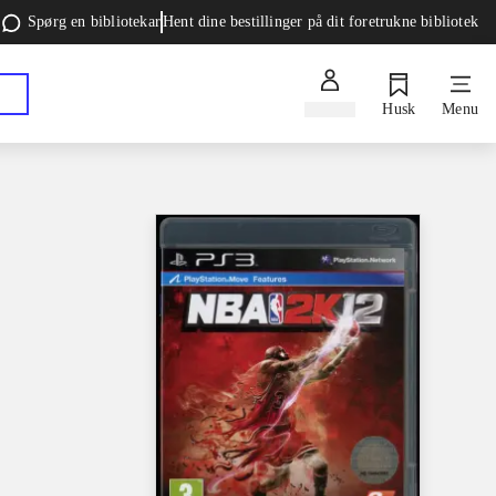
Spørg en bibliotekar
Hent dine bestillinger på dit foretrukne bibliotek
Log ind
Husk
Menu