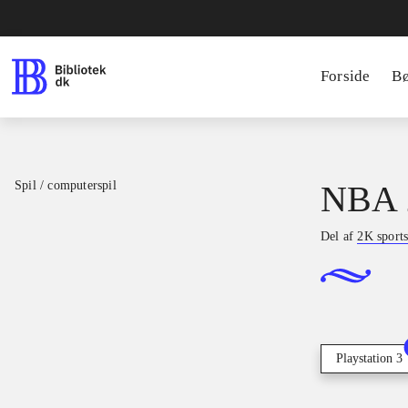
Forside
B
Spil / computerspil
NBA 
Del af
2K sport
Playstation 3