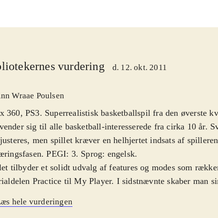
liotekernes vurdering
d. 12. okt. 2011
inn Wraae Poulsen
 360, PS3. Superrealistisk basketballspil fra den øverste kv
ender sig til alle basketball-interesserede fra cirka 10 år.
justeres, men spillet kræver en helhjertet indsats af spilleren
æringsfasen. PEGI: 3. Sprog: engelsk
.
let tilbyder et solidt udvalg af features og modes som række
rialdelen Practice til My Player. I sidstnævnte skaber man si
Rookie til NBA-stjerne, hvilket ud over hård træning også o
æs hele vurderingen
andling af kontrakter og meget andet. I NBA's Greatest ka