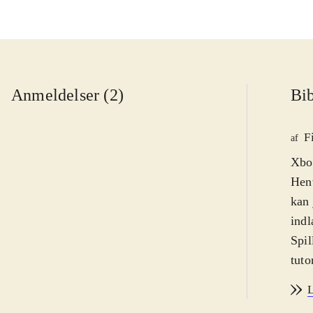
Anmeldelser (2)
Bib
F
af
Xbox
Henv
kan 
indl
Spil
tuto
fra 
L
forh