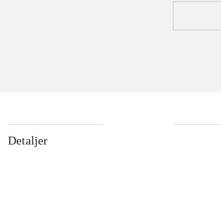
Detaljer
...
...
...
...