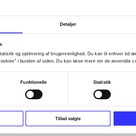
Detaljer
s
atistik og optimering af brugervenlighed. Du kan til enhver tid æn
ookies” i bunden af siden. Du kan læse mere om de anvendte co
Funktionelle
Statistik
s, Playstation
The bigs
NBA 2K7
Tillad valgte
Jason Leigh
Denby Grace