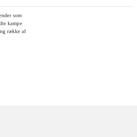
 ender som
ndte kampe
ang række af