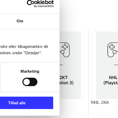
Om
dre eller tilbagetrække dit
okies under ”Detaljer”.
Marketing
NHL 2K7
NHL 2K8
Tillad alle
Colin O'Hara