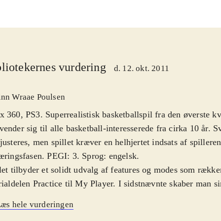
liotekernes vurdering
d. 12. okt. 2011
inn Wraae Poulsen
 360, PS3. Superrealistisk basketballspil fra den øverste kv
ender sig til alle basketball-interesserede fra cirka 10 år.
justeres, men spillet kræver en helhjertet indsats af spilleren
æringsfasen. PEGI: 3. Sprog: engelsk
.
let tilbyder et solidt udvalg af features og modes som række
rialdelen Practice til My Player. I sidstnævnte skaber man si
Rookie til NBA-stjerne, hvilket ud over hård træning også o
æs hele vurderingen
andling af kontrakter og meget andet. I NBA's Greatest ka