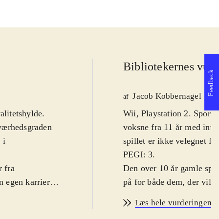
Bibliotekernes vurd
Feedback
Jacob Kobbernagel
af
alitetshylde.
Wii, Playstation 2. Sport
 Sværhedsgraden
voksne fra 11 år med inte
 i
spillet er ikke velegnet f
PEGI: 3
.
r fra
Den over 10 år gamle spils
n egen karriere
på for både dem, der vil 
mfatter
manageropgaverne. Trænin
Læs hele vurderingen
n man
trindeling på wii-udgaven