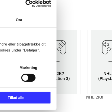
Om
dre eller tilbagetrække dit
okies under ”Detaljer”.
Marketing
NHL 2K7
NHL 2K8
Tillad alle
Colin O'Hara