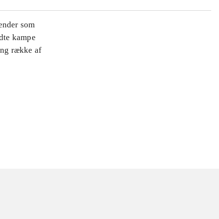
 ender som
ndte kampe
ang række af