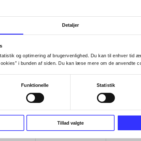
Detaljer
s
atistik og optimering af brugervenlighed. Du kan til enhver tid æn
ookies” i bunden af siden. Du kan læse mere om de anvendte co
Funktionelle
Statistik
s, Playstation
The bigs
NBA 2K7
Tillad valgte
Jason Leigh
Denby Grace