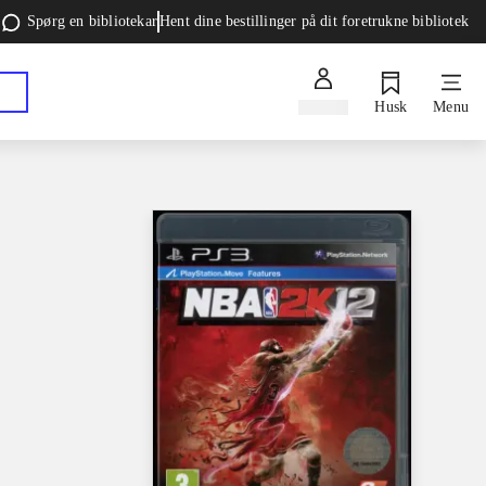
Spørg en bibliotekar
Hent dine bestillinger på dit foretrukne bibliotek
Log ind
Husk
Menu