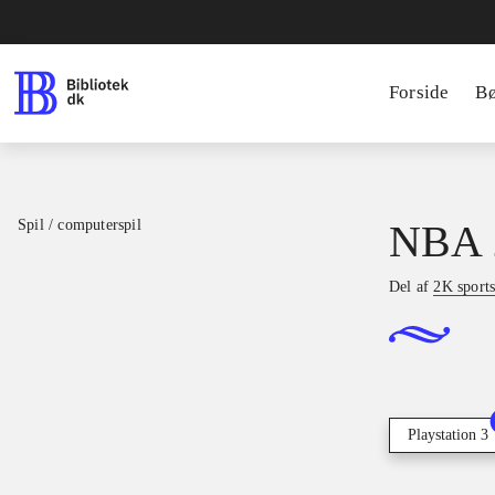
Forside
B
Spil / computerspil
NBA 
Del af
2K sport
Playstation 3