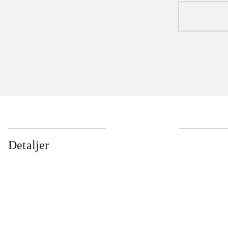
Detaljer
...
...
...
...