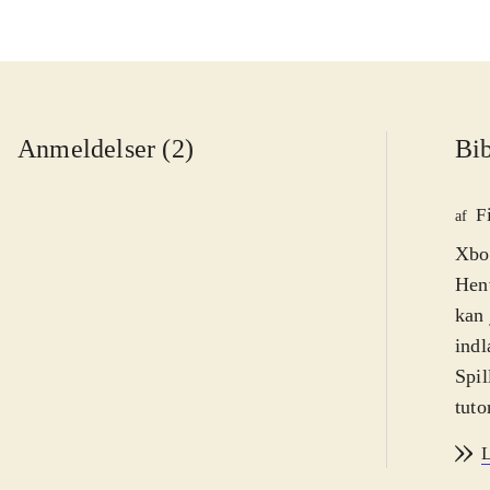
Anmeldelser (2)
Bib
F
af
Xbox
Henv
kan 
indl
Spil
tuto
fra 
L
forh