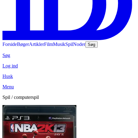
Forside
Bøger
Artikler
Film
Musik
Spil
Noder
Søg
Søg
Log ind
Husk
Menu
Spil / computerspil