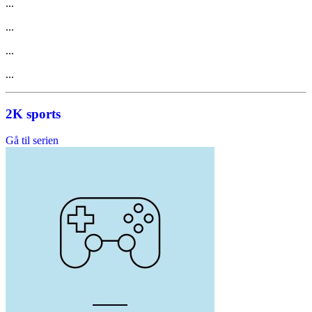
...
...
...
...
2K sports
Gå til serien