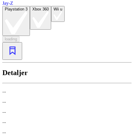
Jay-Z
Playstation 3
Xbox 360
Wii u
loading
Detaljer
...
...
...
...
...