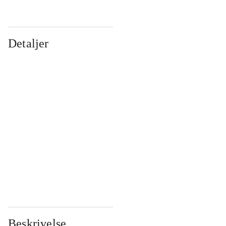
Detaljer
...
...
...
...
...
...
...
...
...
...
...
...
Beskrivelse