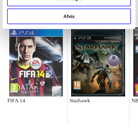
Minder om
Afvis
FIFA 14
Starhawk
NB