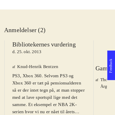
Anmeldelser (2)
Bibliotekernes vurdering
d. 25. okt. 2013
Feedback
Knud-Henrik Bentzen
af
Gamepl
PS3, Xbox 360. Selvom PS3 og
Thomas
af
Xbox 360 er tæt på pensionsalderen
Årg. 19
så er der intet tegn på, at man stopper
med at lave sportspil lige med det
samme. Et eksempel er NBA 2K-
serien hvor vi nu er nået til årets