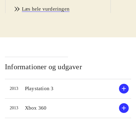
opdatering. Begge versioner er ens
Læs hele vurderingen
og har en Pegi på 3. Basketball er
dog en sport som man nok skal være
12+ for at forstå 100 procent
.
Udviklerne formår igen at presse det
umulige ud af de bedagede konsoller.
Aldrig har man haft så mange
muligheder, aldrig har det set så godt
Informationer og udgaver
ud og aldrig har det været så sjovt.
Man kan gøre det så enkelt, eller så
Playstation 3
2013
indviklet at spille som man nu lyster;
fornøjelsen er der hele vejen. Vi har
naturligvis alle holdene fra NBA
Xbox 360
2013
med, men nu dukker der også
europæiske klubhold op. I
karrieredelen tager man kontrol over