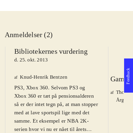
Anmeldelser (2)
Bibliotekernes vurdering
d. 25. okt. 2013
Feedback
Knud-Henrik Bentzen
af
Gamepl
PS3, Xbox 360. Selvom PS3 og
Thomas
af
Xbox 360 er tæt på pensionsalderen
Årg. 19
så er der intet tegn på, at man stopper
med at lave sportspil lige med det
samme. Et eksempel er NBA 2K-
serien hvor vi nu er nået til årets