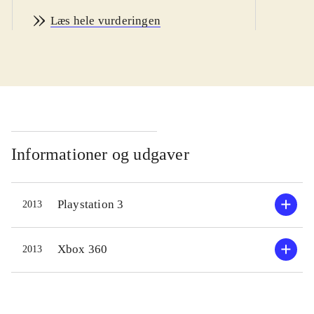
opdatering. Begge versioner er ens
Læs hele vurderingen
og har en Pegi på 3. Basketball er
dog en sport som man nok skal være
12+ for at forstå 100 procent
.
Udviklerne formår igen at presse det
umulige ud af de bedagede konsoller.
Aldrig har man haft så mange
muligheder, aldrig har det set så godt
Informationer og udgaver
ud og aldrig har det været så sjovt.
Man kan gøre det så enkelt, eller så
Playstation 3
2013
indviklet at spille som man nu lyster;
fornøjelsen er der hele vejen. Vi har
naturligvis alle holdene fra NBA
Xbox 360
2013
med, men nu dukker der også
europæiske klubhold op. I
karrieredelen tager man kontrol over