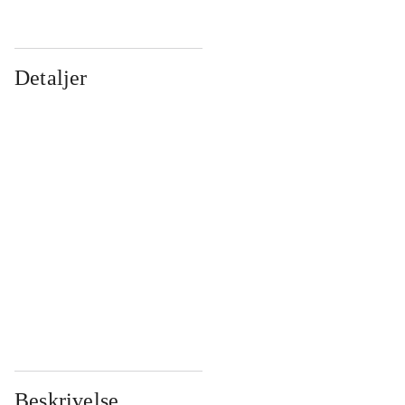
Detaljer
...
...
...
...
...
...
...
...
...
...
...
...
Beskrivelse