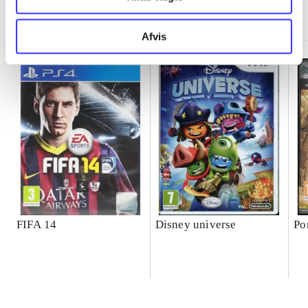
Minder om
Afvis
FIFA 14
Disney universe
Po