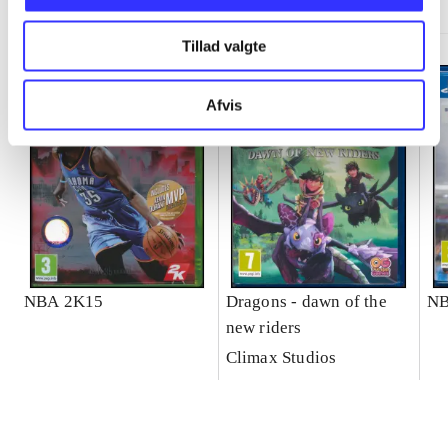
Tillad valgte
Afvis
NBA 2K15
Dragons - dawn of the
NB
new riders
Climax Studios