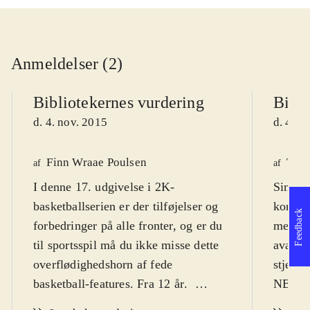
Anmeldelser (2)
Bibliotekernes vurdering
Bibli
d. 4. nov. 2015
d. 4. n
Finn Wraae Poulsen
Tho
af
af
I denne 17. udgivelse i 2K-
Simulé
basketballserien er der tilføjelser og
konsol.
Feedback
forbedringer på alle fronter, og er du
mesters
til sportsspil må du ikke misse dette
avatars
overflødighedshorn af fede
stjerne
basketball-features. Fra 12 år
.
NBA 2k
Spillet er det 17. i 2K-serien og det
muligh