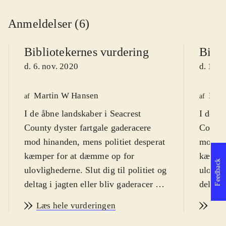
Anmeldelser (6)
Bibliotekernes vurdering
Bibli
d. 6. nov. 2020
d. 10. 
Martin W Hansen
Henr
af
af
I de åbne landskaber i Seacrest
I de åb
County dyster fartgale gaderacere
County
mod hinanden, mens politiet desperat
mod hi
kæmper for at dæmme op for
kæmper
Feedback
ulovlighederne. Slut dig til politiet og
ulovlig
deltag i jagten eller bliv gaderacer og
deltag 
se om du er den hurtigste på
se om d
Læs hele vurderingen
Læs
landevejene, hvis du ellers kan undgå
landeve