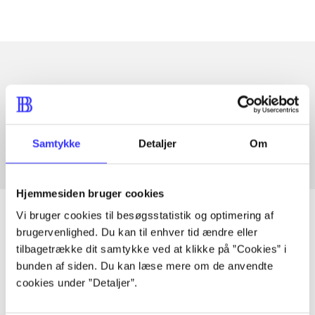
Artikler med samme emner
Fra
Samtykke
Detaljer
Om
Hjemmesiden bruger cookies
Vi bruger cookies til besøgsstatistik og optimering af
brugervenlighed. Du kan til enhver tid ændre eller
tilbagetrække dit samtykke ved at klikke på ”Cookies” i
Artikler
bunden af siden. Du kan læse mere om de anvendte
Alle registrerede artikler fordelt på udgivelser
cookies under ”Detaljer”.