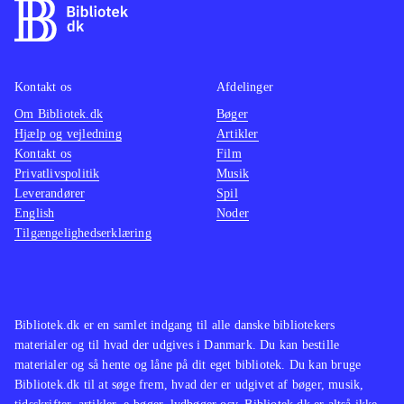
for speed - rivals (Playstation 4)
For
actionf
dem der kan lide bilspil som Burnout
NFS - 
paradise remastered (Playstation 4)
remake 
og
(Playstation 4)
.
Switch
Kontakt os
Afdelinger
Om Bibliotek.dk
Bøger
Hjælp og vejledning
Artikler
Kontakt os
Film
Privatlivspolitik
Musik
Leverandører
Spil
English
Noder
Tilgængelighedserklæring
Bibliotek.dk er en samlet indgang til alle danske bibliotekers
materialer og til hvad der udgives i Danmark. Du kan bestille
materialer og så hente og låne på dit eget bibliotek. Du kan bruge
Bibliotek.dk til at søge frem, hvad der er udgivet af bøger, musik,