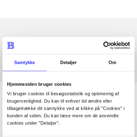
Artikler med samme emner
Fra
Samtykke
Detaljer
Om
Hjemmesiden bruger cookies
Vi bruger cookies til besøgsstatistik og optimering af
brugervenlighed. Du kan til enhver tid ændre eller
tilbagetrække dit samtykke ved at klikke på ”Cookies” i
Artikler
bunden af siden. Du kan læse mere om de anvendte
Alle registrerede artikler fordelt på udgivelser
cookies under ”Detaljer”.