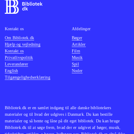
for speed - rivals (Playstation 4)
For
actionf
dem der kan lide bilspil som Burnout
NFS - 
paradise remastered (Playstation 4)
remake 
og
(Playstation 4)
.
Switch
Kontakt os
Afdelinger
Om Bibliotek.dk
Bøger
Hjælp og vejledning
Artikler
Kontakt os
Film
Privatlivspolitik
Musik
Leverandører
Spil
English
Noder
Tilgængelighedserklæring
Bibliotek.dk er en samlet indgang til alle danske bibliotekers
materialer og til hvad der udgives i Danmark. Du kan bestille
materialer og så hente og låne på dit eget bibliotek. Du kan bruge
Bibliotek.dk til at søge frem, hvad der er udgivet af bøger, musik,