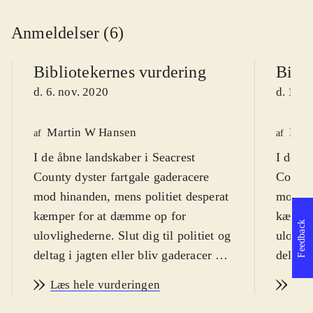
Anmeldelser (6)
Bibliotekernes vurdering
Bibli
d. 6. nov. 2020
d. 10. 
Martin W Hansen
Henr
af
af
I de åbne landskaber i Seacrest
I de åb
County dyster fartgale gaderacere
County
mod hinanden, mens politiet desperat
mod hi
kæmper for at dæmme op for
kæmper
Feedback
ulovlighederne. Slut dig til politiet og
ulovlig
deltag i jagten eller bliv gaderacer og
deltag 
se om du er den hurtigste på
se om d
Læs hele vurderingen
Læs
landevejene, hvis du ellers kan undgå
landeve