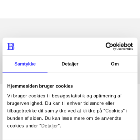
Artikler med samme emner
Fra
Samtykke
Detaljer
Om
Hjemmesiden bruger cookies
Vi bruger cookies til besøgsstatistik og optimering af
brugervenlighed. Du kan til enhver tid ændre eller
tilbagetrække dit samtykke ved at klikke på ”Cookies” i
Artikler
bunden af siden. Du kan læse mere om de anvendte
Alle registrerede artikler fordelt på udgivelser
cookies under ”Detaljer”.