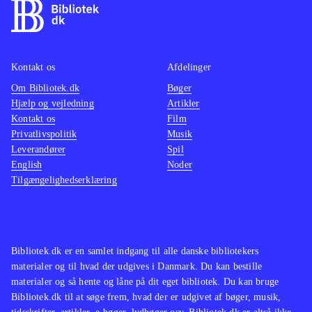
for speed - rivals (Playstation 4)
For
actionf
dem der kan lide bilspil som Burnout
NFS - 
paradise remastered (Playstation 4)
remake 
og
(Playstation 4)
.
Switch
Kontakt os
Afdelinger
Om Bibliotek.dk
Bøger
Hjælp og vejledning
Artikler
Kontakt os
Film
Privatlivspolitik
Musik
Leverandører
Spil
English
Noder
Tilgængelighedserklæring
Bibliotek.dk er en samlet indgang til alle danske bibliotekers
materialer og til hvad der udgives i Danmark. Du kan bestille
materialer og så hente og låne på dit eget bibliotek. Du kan bruge
Bibliotek.dk til at søge frem, hvad der er udgivet af bøger, musik,