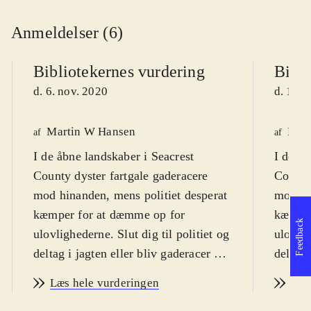
Anmeldelser (6)
Bibliotekernes vurdering
Bibli
d. 6. nov. 2020
d. 10. 
Martin W Hansen
Henr
af
af
I de åbne landskaber i Seacrest
I de åb
County dyster fartgale gaderacere
County
mod hinanden, mens politiet desperat
mod hi
kæmper for at dæmme op for
kæmper
Feedback
ulovlighederne. Slut dig til politiet og
ulovlig
deltag i jagten eller bliv gaderacer og
deltag 
se om du er den hurtigste på
se om d
Læs hele vurderingen
Læs
landevejene, hvis du ellers kan undgå
landeve