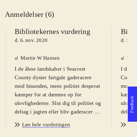
Anmeldelser (6)
Bibliotekernes vurdering
Bibli
d. 6. nov. 2020
d. 10. 
Martin W Hansen
Henr
af
af
I de åbne landskaber i Seacrest
I de åb
County dyster fartgale gaderacere
County
mod hinanden, mens politiet desperat
mod hi
kæmper for at dæmme op for
kæmper
Feedback
ulovlighederne. Slut dig til politiet og
ulovlig
deltag i jagten eller bliv gaderacer og
deltag 
se om du er den hurtigste på
se om d
Læs hele vurderingen
Læs
landevejene, hvis du ellers kan undgå
landeve