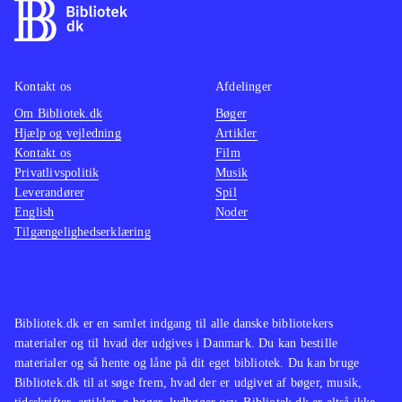
for speed - rivals (Playstation 4)
For
actionf
dem der kan lide bilspil som Burnout
NFS - 
paradise remastered (Playstation 4)
remake 
og
(Playstation 4)
.
Switch
Kontakt os
Afdelinger
Om Bibliotek.dk
Bøger
Hjælp og vejledning
Artikler
Kontakt os
Film
Privatlivspolitik
Musik
Leverandører
Spil
English
Noder
Tilgængelighedserklæring
Bibliotek.dk er en samlet indgang til alle danske bibliotekers
materialer og til hvad der udgives i Danmark. Du kan bestille
materialer og så hente og låne på dit eget bibliotek. Du kan bruge
Bibliotek.dk til at søge frem, hvad der er udgivet af bøger, musik,