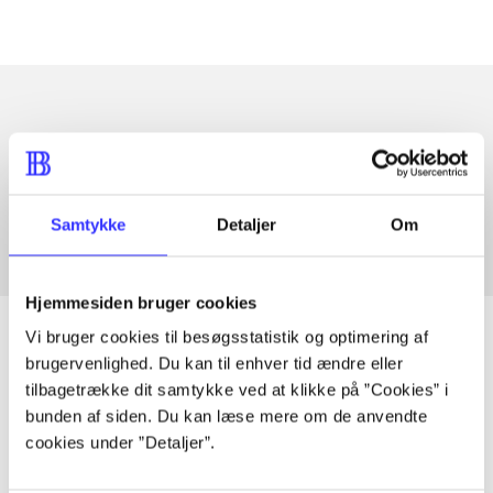
Artikler med samme emner
Fra
Samtykke
Detaljer
Om
Hjemmesiden bruger cookies
Vi bruger cookies til besøgsstatistik og optimering af
brugervenlighed. Du kan til enhver tid ændre eller
tilbagetrække dit samtykke ved at klikke på ”Cookies” i
Artikler
bunden af siden. Du kan læse mere om de anvendte
Alle registrerede artikler fordelt på udgivelser
cookies under ”Detaljer”.