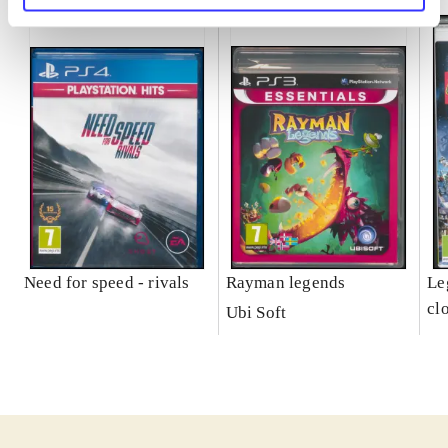
Need for speed - rivals
Rayman legends
Leg
cl
Ubi Soft