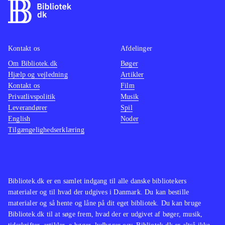
for speed - rivals (Playstation 4)
For
actionf
dem der kan lide bilspil som Burnout
NFS - 
paradise remastered (Playstation 4)
remake 
og
(Playstation 4)
.
Switch
Kontakt os
Afdelinger
Om Bibliotek.dk
Bøger
Hjælp og vejledning
Artikler
Kontakt os
Film
Privatlivspolitik
Musik
Leverandører
Spil
English
Noder
Tilgængelighedserklæring
Bibliotek.dk er en samlet indgang til alle danske bibliotekers
materialer og til hvad der udgives i Danmark. Du kan bestille
materialer og så hente og låne på dit eget bibliotek. Du kan bruge
Bibliotek.dk til at søge frem, hvad der er udgivet af bøger, musik,