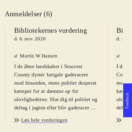
Anmeldelser (6)
Bibliotekernes vurdering
Bibli
d. 6. nov. 2020
d. 10. 
Martin W Hansen
Henr
af
af
I de åbne landskaber i Seacrest
I de åb
County dyster fartgale gaderacere
County
mod hinanden, mens politiet desperat
mod hi
kæmper for at dæmme op for
kæmper
Feedback
ulovlighederne. Slut dig til politiet og
ulovlig
deltag i jagten eller bliv gaderacer og
deltag 
se om du er den hurtigste på
se om d
Læs hele vurderingen
Læs
landevejene, hvis du ellers kan undgå
landeve