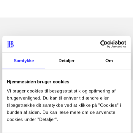
Artikler med samme emner
Fra
Samtykke
Detaljer
Om
Hjemmesiden bruger cookies
Vi bruger cookies til besøgsstatistik og optimering af
brugervenlighed. Du kan til enhver tid ændre eller
tilbagetrække dit samtykke ved at klikke på ”Cookies” i
Artikler
bunden af siden. Du kan læse mere om de anvendte
Alle registrerede artikler fordelt på udgivelser
cookies under ”Detaljer”.