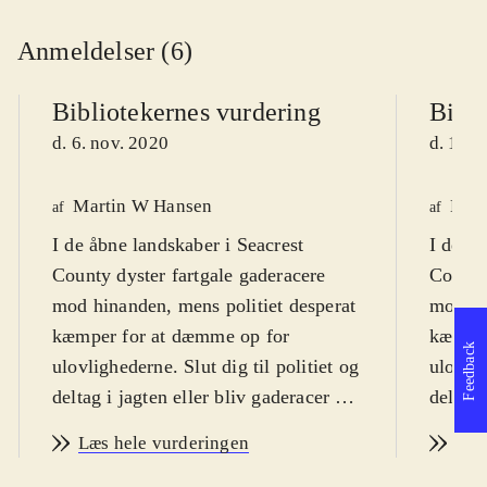
Anmeldelser (6)
Bibliotekernes vurdering
Bibli
d. 6. nov. 2020
d. 10. 
Martin W Hansen
Henr
af
af
I de åbne landskaber i Seacrest
I de åb
County dyster fartgale gaderacere
County
mod hinanden, mens politiet desperat
mod hi
kæmper for at dæmme op for
kæmper
Feedback
ulovlighederne. Slut dig til politiet og
ulovlig
deltag i jagten eller bliv gaderacer og
deltag 
se om du er den hurtigste på
se om d
Læs hele vurderingen
Læs
landevejene, hvis du ellers kan undgå
landeve