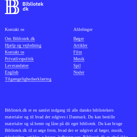
for speed - rivals (Playstation 4)
For
actionf
dem der kan lide bilspil som Burnout
NFS - 
paradise remastered (Playstation 4)
remake 
og
(Playstation 4)
.
Switch
Kontakt os
Afdelinger
Om Bibliotek.dk
Bøger
Hjælp og vejledning
Artikler
Kontakt os
Film
Privatlivspolitik
Musik
Leverandører
Spil
English
Noder
Tilgængelighedserklæring
Bibliotek.dk er en samlet indgang til alle danske bibliotekers
materialer og til hvad der udgives i Danmark. Du kan bestille
materialer og så hente og låne på dit eget bibliotek. Du kan bruge
Bibliotek.dk til at søge frem, hvad der er udgivet af bøger, musik,