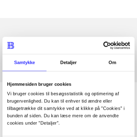
Artikler med samme emner
Fra
Samtykke
Detaljer
Om
Hjemmesiden bruger cookies
Vi bruger cookies til besøgsstatistik og optimering af
brugervenlighed. Du kan til enhver tid ændre eller
tilbagetrække dit samtykke ved at klikke på ”Cookies” i
Artikler
bunden af siden. Du kan læse mere om de anvendte
Alle registrerede artikler fordelt på udgivelser
cookies under ”Detaljer”.