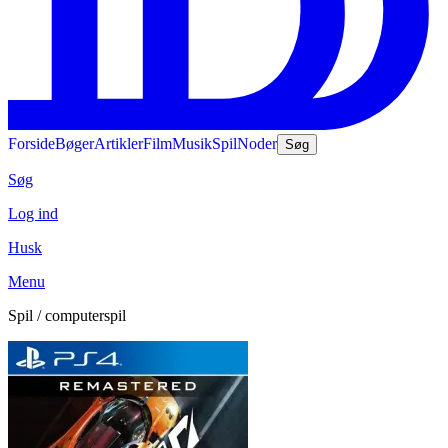
Forside
Bøger
Artikler
Film
Musik
Spil
Noder
Søg
Søg
Log ind
Husk
Menu
Spil / computerspil