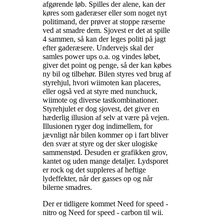
afgørende løb. Spilles der alene, kan der
køres som gaderæser eller som noget nyt
politimand, der prøver at stoppe ræserne
ved at smadre dem. Sjovest er det at spille
4 sammen, så kan der leges politi på jagt
efter gaderæsere. Undervejs skal der
samles power ups o.a. og vindes løbet,
giver det point og penge, så der kan købes
ny bil og tilbehør. Bilen styres ved brug af
styrehjul, hvori wiimoten kan placeres,
eller også ved at styre med nunchuck,
wiimote og diverse tastkombinationer.
Styrehjulet er dog sjovest, det giver en
hæderlig illusion af selv at være på vejen.
Illusionen ryger dog indimellem, for
jævnligt når bilen kommer op i fart bliver
den svær at styre og der sker ulogiske
sammenstød. Desuden er grafikken grov,
kantet og uden mange detaljer. Lydsporet
er rock og det suppleres af heftige
lydeffekter, når der gasses op og når
bilerne smadres
.
Der er tidligere kommet Need for speed -
nitro og Need for speed - carbon til wii
.