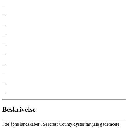
...
...
...
...
...
...
...
...
...
...
Beskrivelse
I de åbne landskaber i Seacrest County dyster fartgale gaderacere