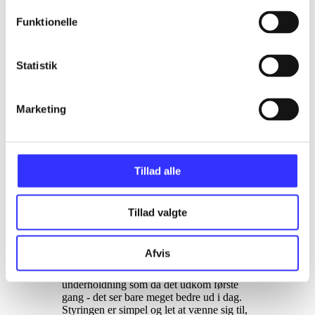
dæmme op for ulovlighederne. Slut dig til
politiet og deltag i jagten eller bliv
Funktionelle
gaderacer og se om du er den hurtigste på
landevejene, hvis du ellers kan undgå
lovens lange arm. Fra 10 år
.
Statistik
Dette er en remaster af
Need for speed -
hot pursuit
(Xbox 360) fra 2010. I forhold
til den gamle udgave har man ikke ændret
Marketing
meget på den gamle formular. Grafikken er
opdateret, man har tilføjet flere objekter
uden for banen, introduceret en garage
hvor man kan beundre de biler man har
Tillad alle
oplåst mellem banerne, og så er der tilføjet
miltiplayer på tværs af platforme. Spillet
indeholder alt tidligere udgivet DLC. På
PS4 Pro og Xbox One X rammer spillet
Tillad valgte
enten 60FPS ved 1080p i "Performance
mode" eller 30FPS ved 4K i "Quality
mode"
.
Afvis
Det er ligeså sjovt og uforpligtende racing-
underholdning som da det udkom første
gang - det ser bare meget bedre ud i dag.
Styringen er simpel og let at vænne sig til,