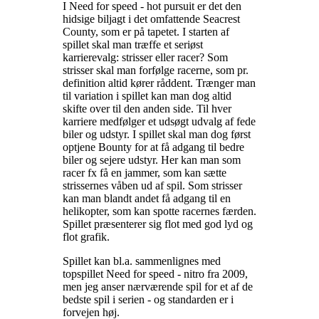
I Need for speed - hot pursuit er det den
hidsige biljagt i det omfattende Seacrest
County, som er på tapetet. I starten af
spillet skal man træffe et seriøst
karrierevalg: strisser eller racer? Som
strisser skal man forfølge racerne, som pr.
definition altid kører råddent. Trænger man
til variation i spillet kan man dog altid
skifte over til den anden side. Til hver
karriere medfølger et udsøgt udvalg af fede
biler og udstyr. I spillet skal man dog først
optjene Bounty for at få adgang til bedre
biler og sejere udstyr. Her kan man som
racer fx få en jammer, som kan sætte
strissernes våben ud af spil. Som strisser
kan man blandt andet få adgang til en
helikopter, som kan spotte racernes færden.
Spillet præsenterer sig flot med god lyd og
flot grafik
.
Spillet kan bl.a. sammenlignes med
topspillet Need for speed - nitro fra 2009,
men jeg anser nærværende spil for et af de
bedste spil i serien - og standarden er i
forvejen høj
.