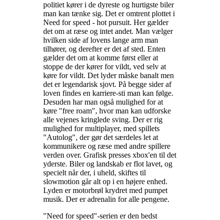
politiet kører i de dyreste og hurtigste biler
man kan tænke sig. Det er omtrent plottet i
Need for speed - hot pursuit. Her gælder
det om at ræse og intet andet. Man vælger
hvilken side af lovens lange arm man
tilhører, og derefter er det af sted. Enten
gælder det om at komme først eller at
stoppe de der kører for vildt, ved selv at
køre for vildt. Det lyder måske banalt men
det er legendarisk sjovt. På begge sider af
loven findes en karriere-sti man kan følge.
Desuden har man også mulighed for at
køre "free roam", hvor man kan udforske
alle vejenes kringlede sving. Der er rig
mulighed for multiplayer, med spillets
"Autolog", der gør det særdeles let at
kommunikere og ræse med andre spillere
verden over. Grafisk presses xbox'en til det
yderste. Biler og landskab er flot lavet, og
specielt når der, i uheld, skiftes til
slowmotion går alt op i en højere enhed.
Lyden er motorbrøl krydret med pumpet
musik. Der er adrenalin for alle pengene
.
"Need for speed"-serien er den bedst