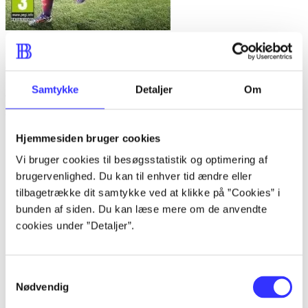
FIFA 15
Anmeldelser (6)
Samtykke
Detaljer
Om
Bibliotekernes vurdering
Hjemmesiden bruger cookies
Vi bruger cookies til besøgsstatistik og optimering af
d. 6. nov. 2020
brugervenlighed. Du kan til enhver tid ændre eller
af
tilbagetrække dit samtykke ved at klikke på ”Cookies” i
bunden af siden. Du kan læse mere om de anvendte
af
cookies under ”Detaljer”.
Martin W Hansen
d. 6. nov. 2020
Samtykkevalg
I de åbne landskaber i Seacrest County
Nødvendig
dyster fartgale gaderacere mod hinanden,
mens politiet desperat kæmper for at