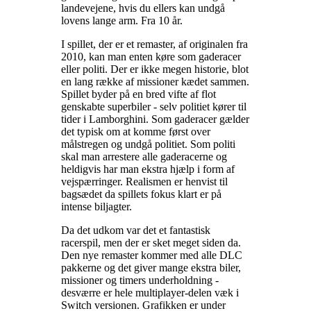
landevejene, hvis du ellers kan undgå
lovens lange arm. Fra 10 år
.
I spillet, der er et remaster, af originalen fra
2010, kan man enten køre som gaderacer
eller politi. Der er ikke megen historie, blot
en lang række af missioner kædet sammen.
Spillet byder på en bred vifte af flot
genskabte superbiler - selv politiet kører til
tider i Lamborghini. Som gaderacer gælder
det typisk om at komme først over
målstregen og undgå politiet. Som politi
skal man arrestere alle gaderacerne og
heldigvis har man ekstra hjælp i form af
vejspærringer. Realismen er henvist til
bagsædet da spillets fokus klart er på
intense biljagter
.
Da det udkom var det et fantastisk
racerspil, men der er sket meget siden da.
Den nye remaster kommer med alle DLC
pakkerne og det giver mange ekstra biler,
missioner og timers underholdning -
desværre er hele multiplayer-delen væk i
Switch versionen. Grafikken er under