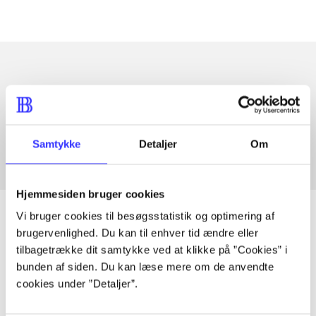
Artikler med samme emner
Fra
Samtykke
Detaljer
Om
Hjemmesiden bruger cookies
Vi bruger cookies til besøgsstatistik og optimering af
brugervenlighed. Du kan til enhver tid ændre eller
tilbagetrække dit samtykke ved at klikke på ”Cookies” i
Artikler
bunden af siden. Du kan læse mere om de anvendte
Alle registrerede artikler fordelt på udgivelser
cookies under ”Detaljer”.