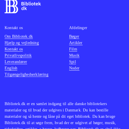
for speed - rivals (Playstation 4)
For
actionf
dem der kan lide bilspil som Burnout
NFS - 
paradise remastered (Playstation 4)
remake 
og
(Playstation 4)
.
Switch
Kontakt os
Afdelinger
Om Bibliotek.dk
Bøger
Hjælp og vejledning
Artikler
Kontakt os
Film
Privatlivspolitik
Musik
Leverandører
Spil
English
Noder
Tilgængelighedserklæring
Bibliotek.dk er en samlet indgang til alle danske bibliotekers
materialer og til hvad der udgives i Danmark. Du kan bestille
materialer og så hente og låne på dit eget bibliotek. Du kan bruge
Bibliotek.dk til at søge frem, hvad der er udgivet af bøger, musik,