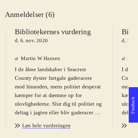
Anmeldelser (6)
Bibliotekernes vurdering
Bibli
d. 6. nov. 2020
d. 10. 
Martin W Hansen
Henr
af
af
I de åbne landskaber i Seacrest
I de åb
County dyster fartgale gaderacere
County
mod hinanden, mens politiet desperat
mod hi
kæmper for at dæmme op for
kæmper
Feedback
ulovlighederne. Slut dig til politiet og
ulovlig
deltag i jagten eller bliv gaderacer og
deltag 
se om du er den hurtigste på
se om d
Læs hele vurderingen
Læs
landevejene, hvis du ellers kan undgå
landeve