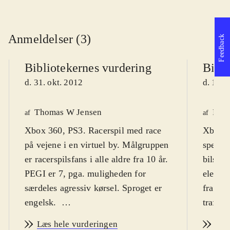
Anmeldelser (3)
Feedback
Bibliotekernes vurdering
Bibli
d. 31. okt. 2012
d. 17. 
Thomas W Jensen
Finn
af
af
Xbox 360, PS3. Racerspil med race
Xbox. 
på vejene i en virtuel by. Målgruppen
speed-
er racerspilsfans i alle aldre fra 10 år.
bilspil
PEGI er 7, pga. muligheden for
element
særdeles agressiv kørsel. Sproget er
fra de 
engelsk
.
trafike
"Most wanted" er endnu et spil i den
modkøre
Læs hele vurderingen
Læs