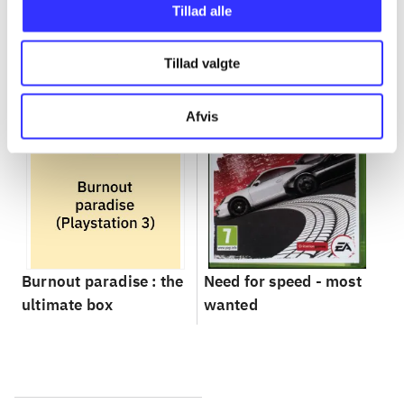
Gå til serien
Tillad alle
Tillad valgte
Afvis
Burnout paradise : the
Need for speed - most
ultimate box
wanted