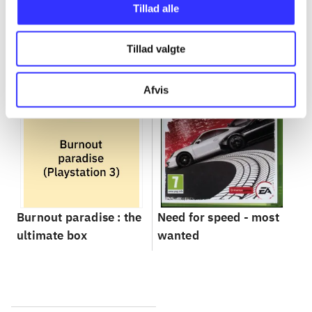
Gå til serien
Tillad alle
Tillad valgte
Afvis
Burnout paradise : the
Need for speed - most
ultimate box
wanted