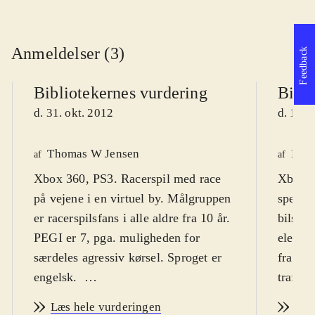
Anmeldelser (3)
Feedback
Bibliotekernes vurdering
Bibli
d. 31. okt. 2012
d. 17. 
Thomas W Jensen
Finn
af
af
Xbox 360, PS3. Racerspil med race
Xbox. 
på vejene i en virtuel by. Målgruppen
speed-
er racerspilsfans i alle aldre fra 10 år.
bilspil
PEGI er 7, pga. muligheden for
element
særdeles agressiv kørsel. Sproget er
fra de 
engelsk
.
trafike
"Most wanted" er endnu et spil i den
modkøre
Læs hele vurderingen
Læs