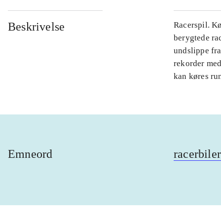
Beskrivelse
Racerspil. Kø
berygtede rac
undslippe fra
rekorder med
kan køres run
Emneord
racerbiler