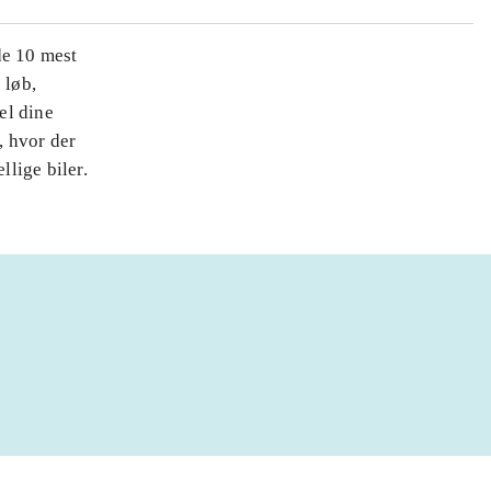
 de 10 mest
 løb,
el dine
, hvor der
llige biler.