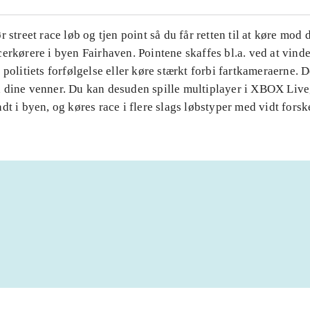
r street race løb og tjen point så du får retten til at køre mod
erkørere i byen Fairhaven. Pointene skaffes bl.a. ved at vinde
 politiets forfølgelse eller køre stærkt forbi fartkameraerne. D
 dine venner. Du kan desuden spille multiplayer i XBOX Live
dt i byen, og køres race i flere slags løbstyper med vidt forske