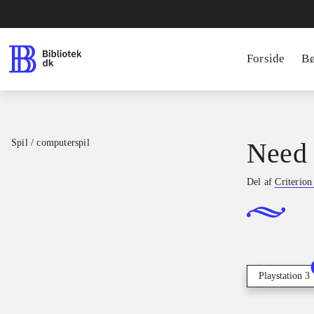
Forside
B
Spil / computerspil
Need 
Del af
Criterio
Playstation 3