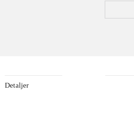
Detaljer
...
...
...
...