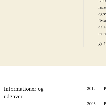
Xbox
race
agre
"Mos
dele
man 
byen
L
også
"mos
ved 
fart
bare
med 
mult
Informationer og
2012
P
i fo
udgaver
soun
2005
P