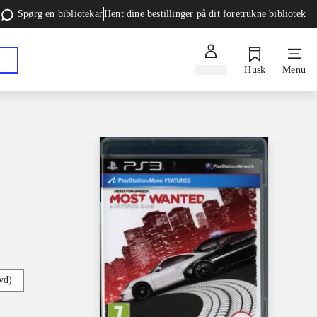
Spørg en bibliotekar
Hent dine bestillinger på dit foretrukne bibliotek
Log ind
Husk
Menu
vd)