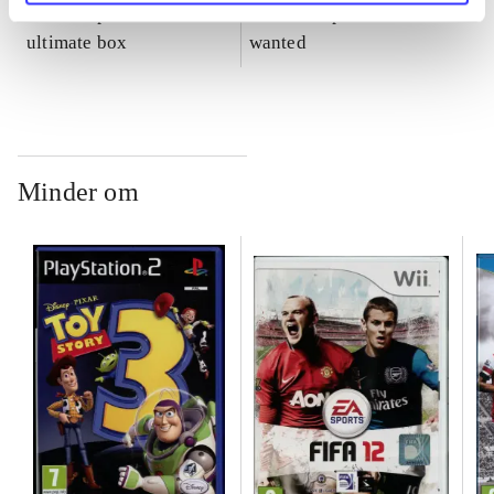
Burnout paradise : the
Need for speed - most
ultimate box
wanted
Minder om