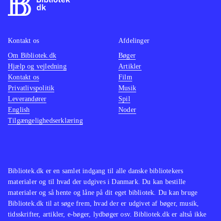
bilerne er generelt intuitiv og
alle lø
fremragende. Kørslen er hurtig,
rigtige
aggressiv og giver spektakulere
i spill
Kontakt os
Afdelinger
uheld. PS3 og Xbox 360-versionerne
shade-
Om Bibliotek.dk
Bøger
er identiske - dog oplevede jeg
cool st
Hjælp og vejledning
Artikler
uheldigvis et par nedbrud med PS3-
grafik
Kontakt os
Film
konsollen (kan skyldes hardwaren)
.
rammer
Privatlivspolitik
Musik
Leverandører
Spil
Der er mange street race-spil. Denne
er ikk
English
Noder
ligner de seneste "Need for speed"-
engels
Tilgængelighedserklæring
spil samt Burnout-spillene
.
fordel 
Endnu et fremragende bilspil i "Need
gøres l
for speed"-serien. Bortset fra den
karrier
sociale vinkel med deling af rekorder
fremra
Bibliotek.dk er en samlet indgang til alle danske bibliotekers
materialer og til hvad der udgives i Danmark. Du kan bestille
er nyskabelsen dog begrænset
.
ét på m
materialer og så hente og låne på dit eget bibliotek. Du kan bruge
kan ma
Bibliotek.dk til at søge frem, hvad der er udgivet af bøger, musik,
unge o
tidsskrifter, artikler, e-bøger, lydbøger osv. Bibliotek.dk er altså ikke