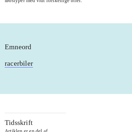
løbstyper med vidt forskellige biler.
Emneord
racerbiler
Tidsskrift
Artiklen er en del af