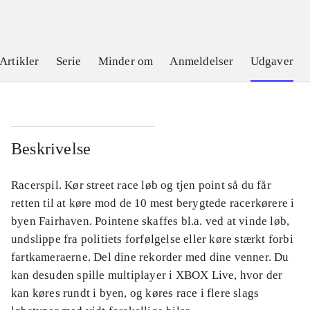
Artikler
Serie
Minder om
Anmeldelser
Udgaver
Beskrivelse
Racerspil. Kør street race løb og tjen point så du får
retten til at køre mod de 10 mest berygtede racerkørere i
byen Fairhaven. Pointene skaffes bl.a. ved at vinde løb,
undslippe fra politiets forfølgelse eller køre stærkt forbi
fartkameraerne. Del dine rekorder med dine venner. Du
kan desuden spille multiplayer i XBOX Live, hvor der
kan køres rundt i byen, og køres race i flere slags