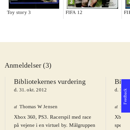
Toy story 3
FIFA 12
FI
Anmeldelser (3)
Bibliotekernes vurdering
Bibli
d. 31. okt. 2012
d. 17. 
Feedback
Thomas W Jensen
Finn
af
af
Xbox 360, PS3. Racerspil med race
Xbox. 
på vejene i en virtuel by. Målgruppen
speed-