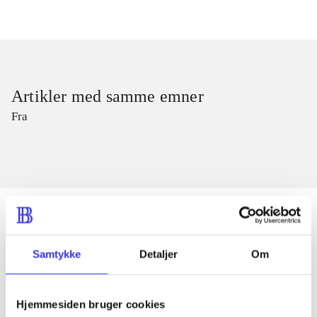
Artikler med samme emner
Fra
Artikler
Samtykke
Detaljer
Om
Alle registrerede artikler fordelt på udgivelser
Hjemmesiden bruger cookies
...