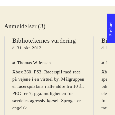
Feedback
Anmeldelser (3)
Bibliotekernes vurdering
Bibli
d. 31. okt. 2012
d. 17. 
Thomas W Jensen
Finn
af
af
Xbox 360, PS3. Racerspil med race
Xbox. 
på vejene i en virtuel by. Målgruppen
speed-
er racerspilsfans i alle aldre fra 10 år.
bilspil
PEGI er 7, pga. muligheden for
element
særdeles agressiv kørsel. Sproget er
fra de 
engelsk
.
trafike
"Most wanted" er endnu et spil i den
modkøre