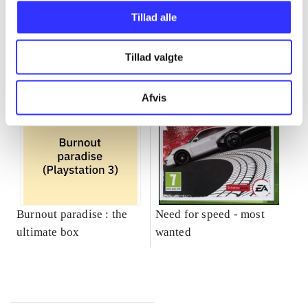
Gå til serien
Tillad alle
Tillad valgte
Afvis
Burnout paradise : the
Need for speed - most
ultimate box
wanted