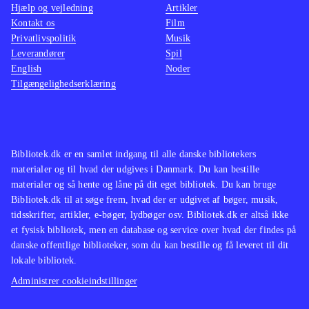
Hjælp og vejledning
Artikler
uheldigvis et par nedbrud med PS3-
grafik
Kontakt os
Film
konsollen (kan skyldes hardwaren)
.
rammer
Privatlivspolitik
Musik
Leverandører
Spil
Der er mange street race-spil. Denne
er ikk
English
Noder
ligner de seneste "Need for speed"-
engels
Tilgængelighedserklæring
spil samt Burnout-spillene
.
fordel 
Endnu et fremragende bilspil i "Need
gøres l
for speed"-serien. Bortset fra den
karrier
sociale vinkel med deling af rekorder
fremra
Bibliotek.dk er en samlet indgang til alle danske bibliotekers
materialer og til hvad der udgives i Danmark. Du kan bestille
er nyskabelsen dog begrænset
.
ét på m
materialer og så hente og låne på dit eget bibliotek. Du kan bruge
kan ma
Bibliotek.dk til at søge frem, hvad der er udgivet af bøger, musik,
unge o
tidsskrifter, artikler, e-bøger, lydbøger osv. Bibliotek.dk er altså ikke
et fysisk bibliotek, men en database og service over hvad der findes på
danske offentlige biblioteker, som du kan bestille og få leveret til dit
lokale bibliotek.
Administrer cookieindstillinger