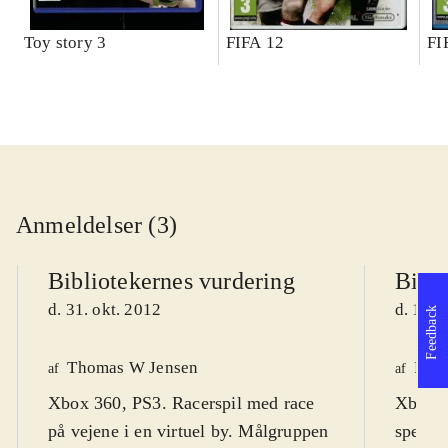
Toy story 3
FIFA 12
FI
Anmeldelser (3)
Bibliotekernes vurdering
Bibli
d. 31. okt. 2012
d. 17. 
Feedback
Thomas W Jensen
Finn
af
af
Xbox 360, PS3. Racerspil med race
Xbox. 
på vejene i en virtuel by. Målgruppen
speed-