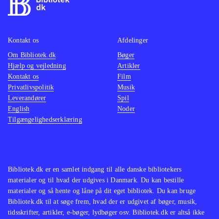
bilerne er generelt intuitiv og
alle lø
fremragende. Kørslen er hurtig,
rigtige
aggressiv og giver spektakulere
i spill
Kontakt os
Afdelinger
uheld. PS3 og Xbox 360-versionerne
shade-
Om Bibliotek.dk
Bøger
er identiske - dog oplevede jeg
cool st
Hjælp og vejledning
Artikler
uheldigvis et par nedbrud med PS3-
grafik
Kontakt os
Film
konsollen (kan skyldes hardwaren)
.
rammer
Privatlivspolitik
Musik
Leverandører
Spil
Der er mange street race-spil. Denne
er ikk
English
Noder
ligner de seneste "Need for speed"-
engels
Tilgængelighedserklæring
spil samt Burnout-spillene
.
fordel 
Endnu et fremragende bilspil i "Need
gøres l
for speed"-serien. Bortset fra den
karrier
sociale vinkel med deling af rekorder
fremra
Bibliotek.dk er en samlet indgang til alle danske bibliotekers
materialer og til hvad der udgives i Danmark. Du kan bestille
er nyskabelsen dog begrænset
.
ét på m
materialer og så hente og låne på dit eget bibliotek. Du kan bruge
kan ma
Bibliotek.dk til at søge frem, hvad der er udgivet af bøger, musik,
unge o
tidsskrifter, artikler, e-bøger, lydbøger osv. Bibliotek.dk er altså ikke