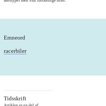
løbstyper med vidt forskellige biler.
Emneord
racerbiler
Tidsskrift
Artiklen er en del af