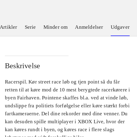
Artikler
Serie
Minder om
Anmeldelser
Udgaver
Beskrivelse
Racerspil. Kør street race løb og tjen point så du får
retten til at køre mod de 10 mest berygtede racerkørere i
byen Fairhaven. Pointene skaffes bl.a. ved at vinde løb,
undslippe fra politiets forfølgelse eller køre stærkt forbi
fartkameraerne. Del dine rekorder med dine venner. Du
kan desuden spille multiplayer i XBOX Live, hvor der
kan køres rundt i byen, og køres race i flere slags