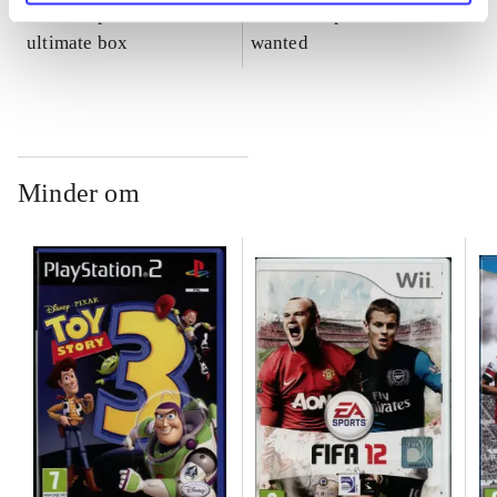
Burnout paradise : the
Need for speed - most
ultimate box
wanted
Minder om