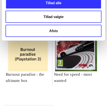
Gå til serien
Tillad alle
Tillad valgte
Afvis
Burnout paradise : the
Need for speed - most
ultimate box
wanted