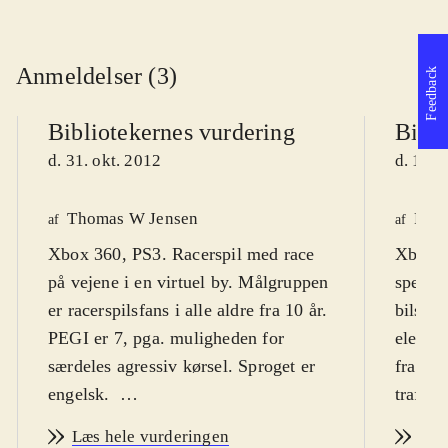
Anmeldelser (3)
Feedback
Bibliotekernes vurdering
Bibli
d. 31. okt. 2012
d. 17. 
Thomas W Jensen
Finn
af
af
Xbox 360, PS3. Racerspil med race
Xbox. 
på vejene i en virtuel by. Målgruppen
speed-
er racerspilsfans i alle aldre fra 10 år.
bilspil
PEGI er 7, pga. muligheden for
element
særdeles agressiv kørsel. Sproget er
fra de 
engelsk
.
trafike
"Most wanted" er endnu et spil i den
modkøre
Læs hele vurderingen
Læs