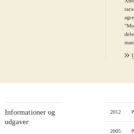
Xbox
race
agre
"Mos
dele
man 
byen
L
også
"mos
ved 
fart
bare
med 
mult
Informationer og
2012
P
i fo
udgaver
soun
2005
P