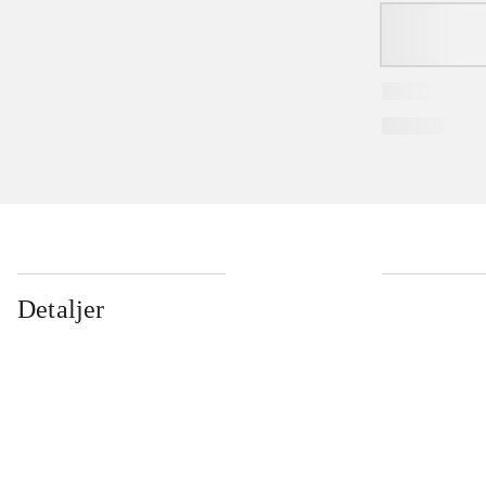
Detaljer
...
...
...
...