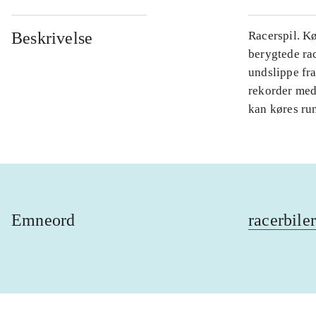
Beskrivelse
Racerspil. Kø
berygtede rac
undslippe fra
rekorder med
kan køres run
Emneord
racerbiler