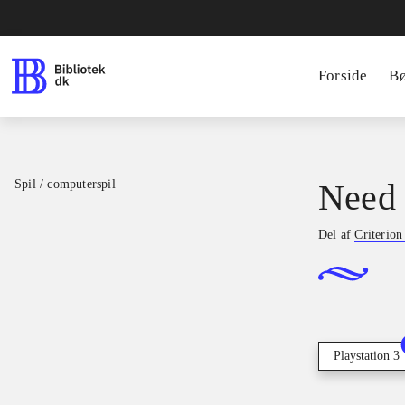
Forside
B
Spil / computerspil
Need 
Del af
Criterio
Playstation 3