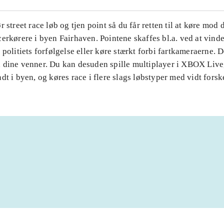
r street race løb og tjen point så du får retten til at køre mod
erkørere i byen Fairhaven. Pointene skaffes bl.a. ved at vinde
 politiets forfølgelse eller køre stærkt forbi fartkameraerne. D
 dine venner. Du kan desuden spille multiplayer i XBOX Live
dt i byen, og køres race i flere slags løbstyper med vidt forske