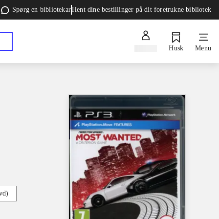
Spørg en bibliotekar
Hent dine bestillinger på dit foretrukne bibliotek
Log ind
Husk
Menu
vd)