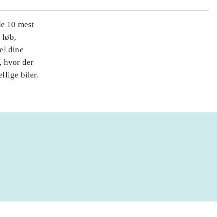
 de 10 mest
 løb,
el dine
, hvor der
llige biler.