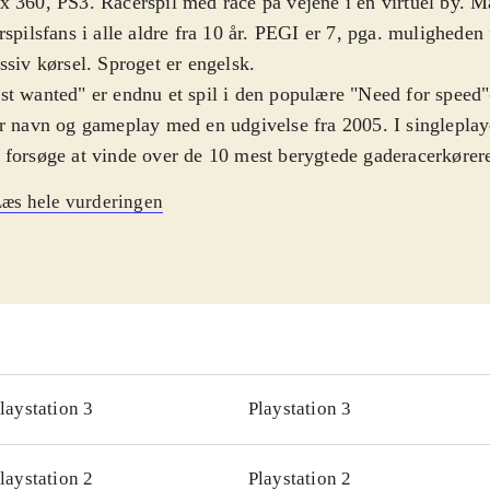
 360, PS3. Racerspil med race på vejene i en virtuel by. M
rspilsfans i alle aldre fra 10 år. PEGI er 7, pga. muligheden
ssiv kørsel. Sproget er engelsk
.
t wanted" er endnu et spil i den populære "Need for speed"-
r navn og gameplay med en udgivelse fra 2005. I singleplay
forsøge at vinde over de 10 mest berygtede gaderacerkørere
 Fairhaven. Byen er en stor åben verden med mange kilomet
æs hele vurderingen
 mange steder hvor der kan køres off-road. For at få lov at
t wanted" kræver det, at man har optjent nok point. Pointen
at vinde løb, undslippe politiets forfølgelser eller køre stærk
kameraerne. 49 forskellige biler, er placeret rundt omkring
 kan tage, når man finder dem. Rekorderne man sætter unde
online-venner, som så kan forsøge at slå dem. I den impon
iplayerdel, kan man udover at køre race i vidt forskellige bi
laystation 3
Playstation 3
rskellige typer af race. Grafikken er flot og lyden god, med e
dtrack. Styringen af bilerne er generelt intuitiv og fremrag
laystation 2
Playstation 2