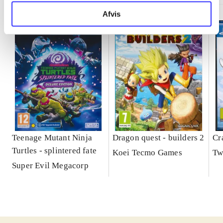
Afvis
Teenage Mutant Ninja
Dragon quest - builders 2
Cr
Turtles - splintered fate
Koei Tecmo Games
Tw
Super Evil Megacorp