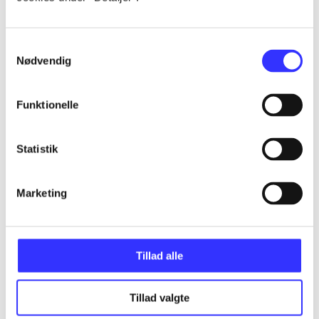
...
Samtykkevalg
Nødvendig
...
Funktionelle
...
Statistik
...
Marketing
Tillad alle
Minder om
Tillad valgte