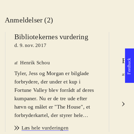
Anmeldelser (2)
Bibliotekernes vurdering
d. 9. nov. 2017
Ber
Feedback
Henrik Schou
af
Tyler, Jess og Morgan er bilglade
Ja
af
forbrydere, der under et kup i
d.
Fortune Valley blev forrådt af deres
kumpaner. Nu er de tre ude efter
L
hævn og målet er "The House", et
forbryderkartel, der styrer hele
staten. Fra 10 år
.
Læs hele vurderingen
Fortune Valley er et åbent område