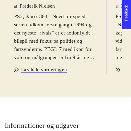
Frederik Nielsen
Henr
af
af
Feedback
PS3, Xbox 360. "Need for speed"-
PS4, X
serien udkom første gang i 1994 og
"Need f
det nyeste "rivals" er et actionfyldt
kapite
bilspil med fokus på politiet og
videre
fartsynderne. PEGI: 7 med ikon for
fart og
vold og målgruppen er fra 9 år med
med tra
en middel sværhedsgrad
.
og op.
Læs hele vurderingen
Læs
I "rivals" er gameplay flyttet ud af
"Rivals
byen og foregår i et åbent landskab
på muli
med mulighed for at udforske og
sider 
finde hurtige genveje, unikke
politib
flyvehop og alternative ruter. Hvis du
ved nav
vælger at spille som kriminel får du
Redview
et gemmested, hvor du har dine biler
område
Informationer og udgaver