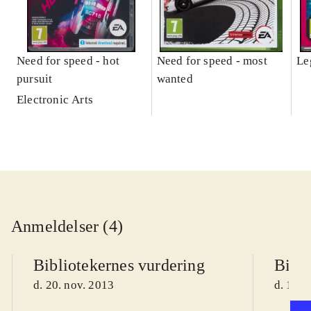
Need for speed - hot
Need for speed - most
Le
pursuit
wanted
Electronic Arts
Anmeldelser (4)
Bibliotekernes vurdering
Bibli
d. 20. nov. 2013
d. 17. 