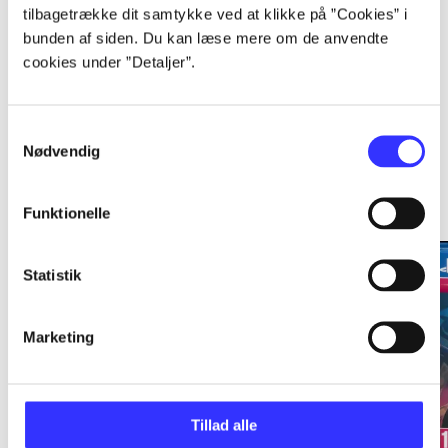
tilbagetrække dit samtykke ved at klikke på ”Cookies” i
bunden af siden. Du kan læse mere om de anvendte
cookies under ”Detaljer”.
Playstation hits
Samtykkevalg
Nødvendig
Gå til serien
Funktionelle
Statistik
Marketing
Tillad alle