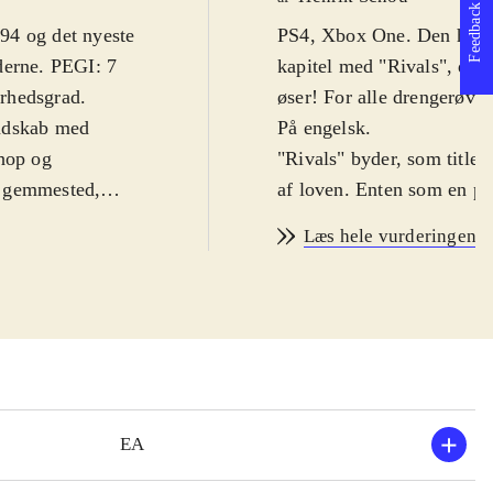
Feedback
94 og det nyeste
PS4, Xbox One. Den hæder
nderne. PEGI: 7
kapitel med "Rivals", der
ærhedsgrad
.
øser! For alle drengerøve
andskab med
På engelsk
.
ehop og
"Rivals" byder, som titlen
et gemmested,
af loven. Enten som en po
og gennemfører
Spillets foregår i Redview
Læs hele vurderingen
es til at åbne op
veje at køre racerløb på. 
hele hvis du
selvom disse er ret banale
å spillet er en
og hektisk gaderæs. Ved a
og belønnet hvis
missioner, opgaver og udfor
n opgave at
biler og kapitler i spillet
belønning.
mellem single- og multiplay
iggøre bilerne er
flotte og for første gang s
EA
emmelse og en
"Rivals" bygger videre på