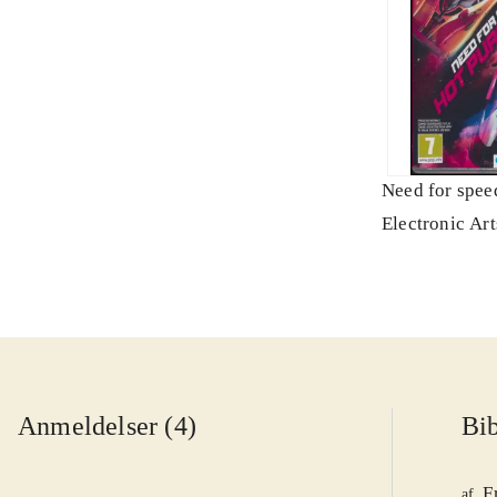
Need for speed
Electronic Art
Anmeldelser (4)
Bib
F
af