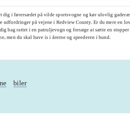
t dig i førersædet på vilde sportsvogne og kør ulovlig gaderæs
e udfordringer på vejene i Redview County. Er du mere en lo
dig bag rattet i en patruljevogn og forsøge at sætte en stopper
e, men du skal have is i årerne og speederen i bund.
gne
biler