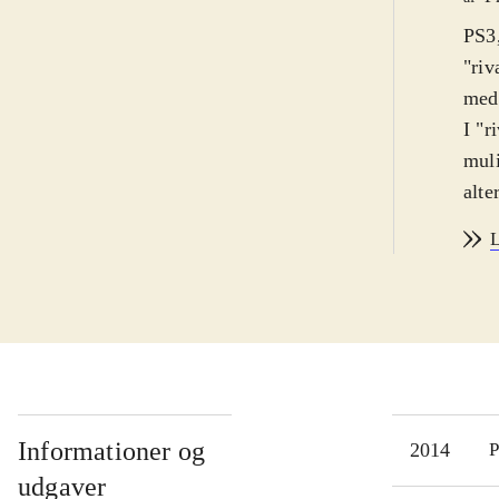
PS3,
"riv
med 
I "r
muli
alte
hvor
L
fors
for 
bliv
kons
du k
stop
Bile
Informationer og
2014
P
nedp
udgaver