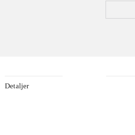
Detaljer
...
...
...
...