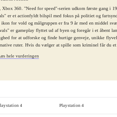
 Xbox 360. "Need for speed"-serien udkom første gang i 19
als" er et actionfyldt bilspil med fokus på politiet og fartsy
ikon for vold og målgruppen er fra 9 år med en middel sv
ivals" er gameplay flyttet ud af byen og foregår i et åbent l
ghed for at udforske og finde hurtige genveje, unikke flyv
rnative ruter. Hvis du vælger at spille som kriminel får du 
 du har dine biler og kan opgradere dem mv. Du kører ud 
æs hele vurderingen
kellige udfordringer for hele tiden af få flere point som brug
nyt. Hvis du ikke når tilbage til gemmestedet mister du det 
er stoppet af politiet. Bilerne tager skade når du kører galt, s
tant balancegang hvor du bliver straffet for at være grådig 
ommer frem til dit skjul. Du kan spille politiet, så er det di
pe de kriminelle og hvis det lykkes får du deres point som 
rne kan tunes og gøres bedre men muligheden for at personl
laystation 4
Playstation 4
rioriteret i denne udgave. Flot grafik med en god fartforn