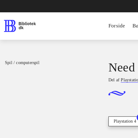
Forside
B
Spil / computerspil
Need 
Del af
Playstati
Playstation 4