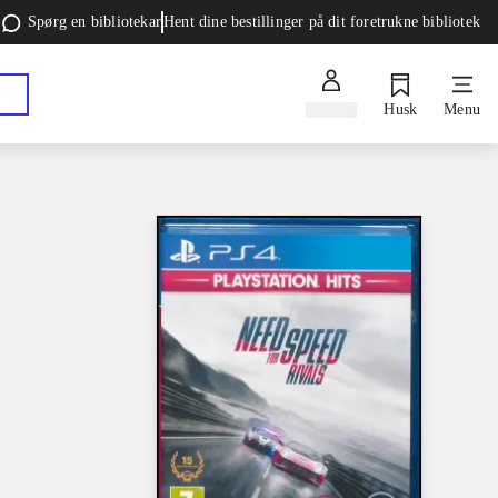
Spørg en bibliotekar
Hent dine bestillinger på dit foretrukne bibliotek
Log ind
Husk
Menu