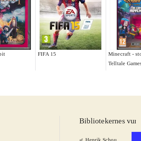
it
FIFA 15
Minecraft - s
Telltale Game
Bibliotekernes vurd
Henrik Schou
af