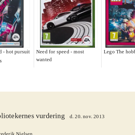
 - hot pursuit
Need for speed - most
Lego The hobb
wanted
s
liotekernes vurdering
d. 20. nov. 2013
rederik Nielsen