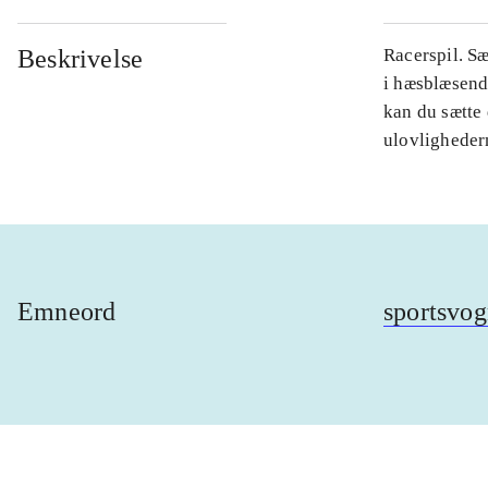
Beskrivelse
Racerspil. Sæ
i hæsblæsend
kan du sætte 
ulovlighedern
Emneord
sportsvo