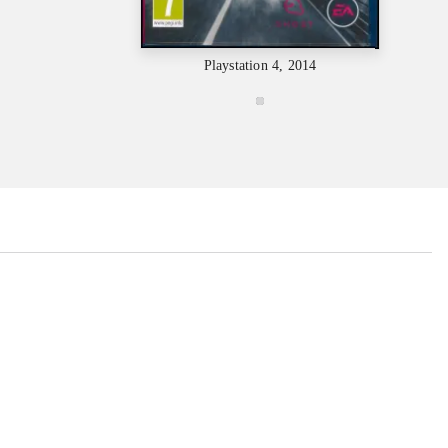
Playstation 4, 2014
Plays
...
...