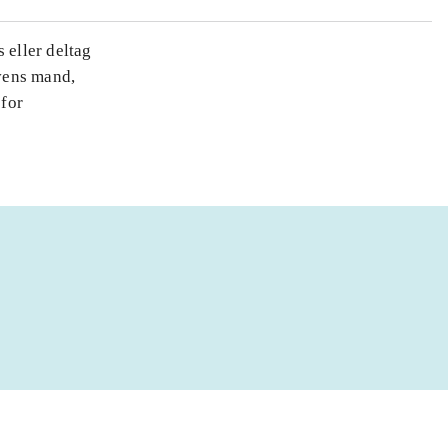
 eller deltag
vens mand,
 for