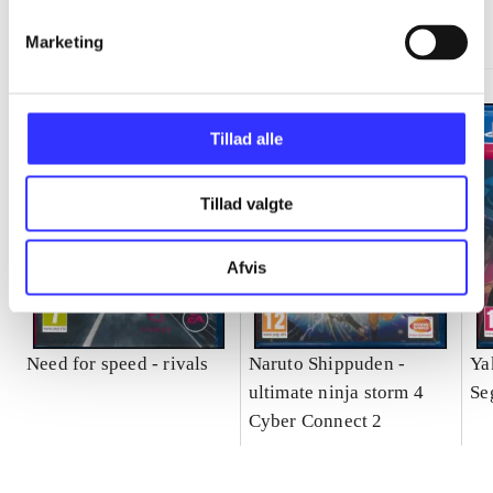
Gå til serien
Marketing
Tillad alle
Tillad valgte
Afvis
Need for speed - rivals
Naruto Shippuden -
Ya
ultimate ninja storm 4
Se
Cyber Connect 2