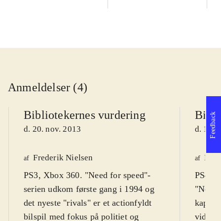
Anmeldelser (4)
Bibliotekernes vurdering
Bibli
Feedback
d. 20. nov. 2013
d. 17. 
Frederik Nielsen
Henr
af
af
PS3, Xbox 360. "Need for speed"-
PS4, X
serien udkom første gang i 1994 og
"Need f
det nyeste "rivals" er et actionfyldt
kapite
bilspil med fokus på politiet og
videre