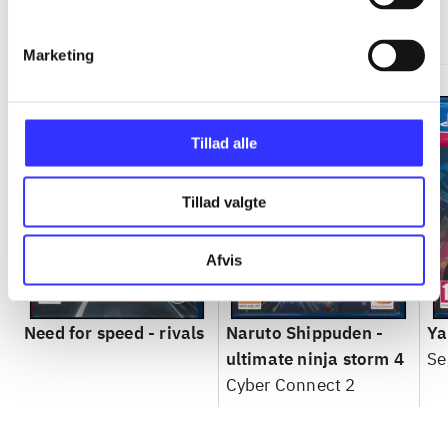
Gå til serien
Marketing
Tillad alle
Tillad valgte
Afvis
Need for speed - rivals
Naruto Shippuden -
Ya
ultimate ninja storm 4
Se
Cyber Connect 2