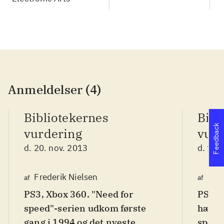
Anmeldelser (4)
Bibliotekernes
Bibl
Feedback
vurdering
vurd
d. 20. nov. 2013
d. 17.
Frederik Nielsen
Hen
af
af
PS3, Xbox 360. "Need for
PS4, 
speed"-serien udkom første
hæder
gang i 1994 og det nyeste
speed"