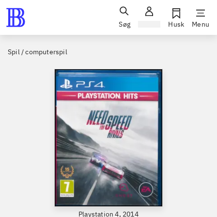
Søg
Log ind
Husk
Menu
Spil / computerspil
Playstation 4, 2014