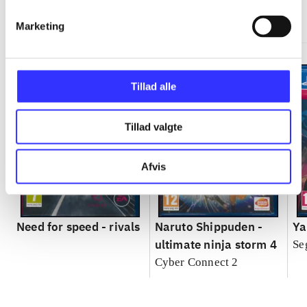
Gå til serien
Marketing
Tillad alle
Tillad valgte
Afvis
Need for speed - rivals
Naruto Shippuden -
Ya
ultimate ninja storm 4
Se
Cyber Connect 2