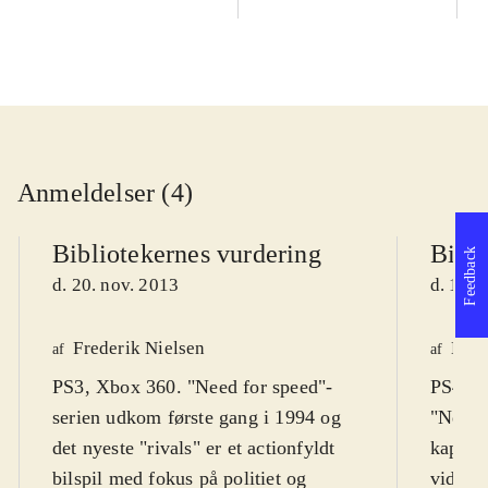
Anmeldelser (4)
Bibliotekernes vurdering
Bibli
Feedback
d. 20. nov. 2013
d. 17. 
Frederik Nielsen
Henr
af
af
PS3, Xbox 360. "Need for speed"-
PS4, X
serien udkom første gang i 1994 og
"Need f
det nyeste "rivals" er et actionfyldt
kapite
bilspil med fokus på politiet og
videre