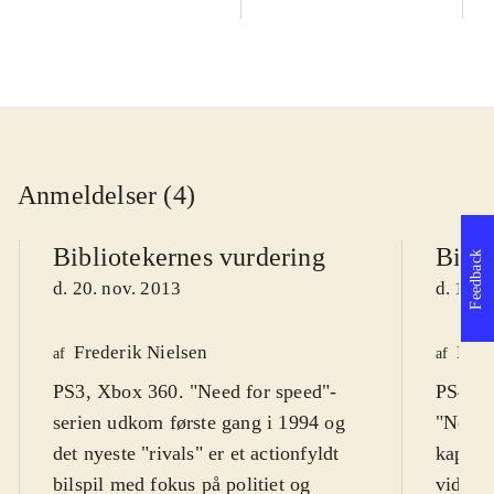
Anmeldelser (4)
Bibliotekernes vurdering
Bibli
Feedback
d. 20. nov. 2013
d. 17. 
Frederik Nielsen
Henr
af
af
PS3, Xbox 360. "Need for speed"-
PS4, X
serien udkom første gang i 1994 og
"Need f
det nyeste "rivals" er et actionfyldt
kapite
bilspil med fokus på politiet og
videre