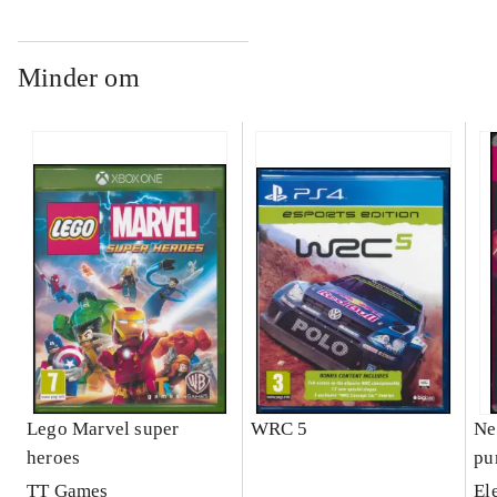
Minder om
Lego Marvel super
WRC 5
Ne
heroes
pu
TT Games
El