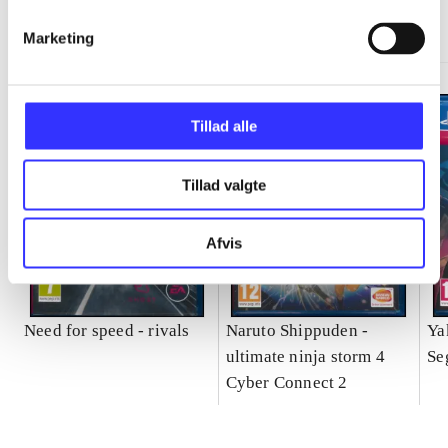
Gå til serien
Marketing
Tillad alle
Tillad valgte
Afvis
Need for speed - rivals
Naruto Shippuden -
Ya
ultimate ninja storm 4
Se
Cyber Connect 2