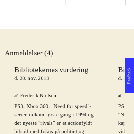
Anmeldelser (4)
Bibliotekernes vurdering
Bibli
Feedback
d. 20. nov. 2013
d. 17. 
Frederik Nielsen
Henr
af
af
PS3, Xbox 360. "Need for speed"-
PS4, X
serien udkom første gang i 1994 og
"Need f
det nyeste "rivals" er et actionfyldt
kapite
bilspil med fokus på politiet og
videre