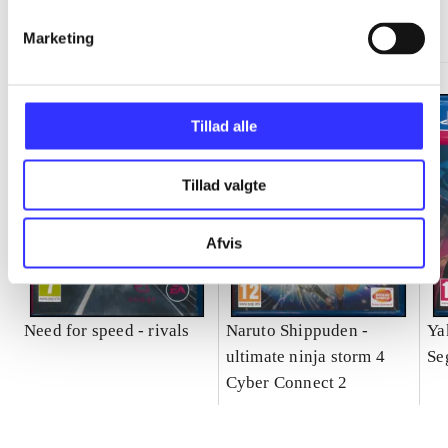
Gå til serien
Marketing
Tillad alle
Tillad valgte
Afvis
Need for speed - rivals
Naruto Shippuden -
Ya
ultimate ninja storm 4
Se
Cyber Connect 2