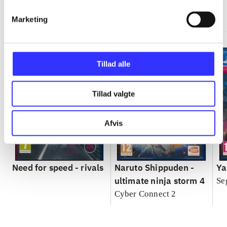
Gå til serien
Marketing
Tillad alle
Tillad valgte
Afvis
Need for speed - rivals
Naruto Shippuden -
Ya
ultimate ninja storm 4
Se
Cyber Connect 2