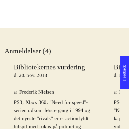
Anmeldelser (4)
Bibliotekernes vurdering
Bibli
Feedback
d. 20. nov. 2013
d. 17. 
Frederik Nielsen
Henr
af
af
PS3, Xbox 360. "Need for speed"-
PS4, X
serien udkom første gang i 1994 og
"Need f
det nyeste "rivals" er et actionfyldt
kapite
bilspil med fokus på politiet og
videre