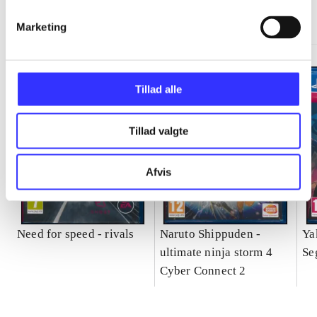
Gå til serien
Marketing
Tillad alle
Tillad valgte
Afvis
Need for speed - rivals
Naruto Shippuden -
Ya
ultimate ninja storm 4
Se
Cyber Connect 2