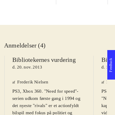
Anmeldelser (4)
Bibliotekernes vurdering
Bibli
Feedback
d. 20. nov. 2013
d. 17. 
Frederik Nielsen
Henr
af
af
PS3, Xbox 360. "Need for speed"-
PS4, X
serien udkom første gang i 1994 og
"Need f
det nyeste "rivals" er et actionfyldt
kapite
bilspil med fokus på politiet og
videre