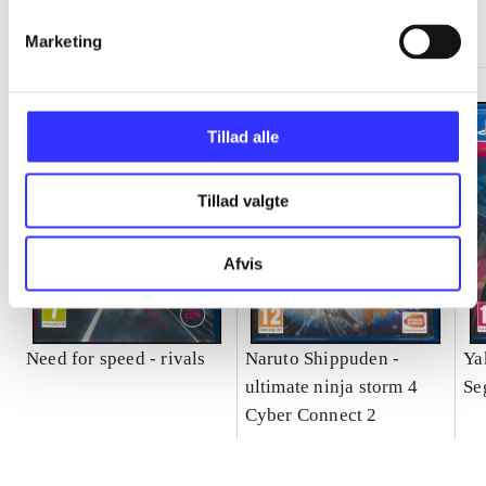
Gå til serien
Marketing
Tillad alle
Tillad valgte
Afvis
Need for speed - rivals
Naruto Shippuden -
Ya
ultimate ninja storm 4
Se
Cyber Connect 2