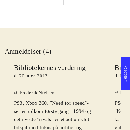
Anmeldelser (4)
Bibliotekernes vurdering
Bibli
Feedback
d. 20. nov. 2013
d. 17. 
Frederik Nielsen
Henr
af
af
PS3, Xbox 360. "Need for speed"-
PS4, X
serien udkom første gang i 1994 og
"Need f
det nyeste "rivals" er et actionfyldt
kapite
bilspil med fokus på politiet og
videre