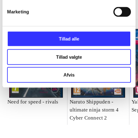
Gå til serien
Marketing
Tillad alle
Tillad valgte
Afvis
Need for speed - rivals
Naruto Shippuden -
Ya
ultimate ninja storm 4
Se
Cyber Connect 2