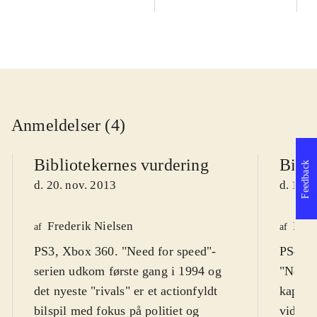
Anmeldelser (4)
Bibliotekernes vurdering
Bibli
Feedback
d. 20. nov. 2013
d. 17. 
Frederik Nielsen
Henr
af
af
PS3, Xbox 360. "Need for speed"-
PS4, X
serien udkom første gang i 1994 og
"Need f
det nyeste "rivals" er et actionfyldt
kapite
bilspil med fokus på politiet og
videre