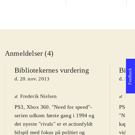
Anmeldelser (4)
Bibliotekernes vurdering
Bibli
Feedback
d. 20. nov. 2013
d. 17. 
Frederik Nielsen
Henr
af
af
PS3, Xbox 360. "Need for speed"-
PS4, X
serien udkom første gang i 1994 og
"Need f
det nyeste "rivals" er et actionfyldt
kapite
bilspil med fokus på politiet og
videre