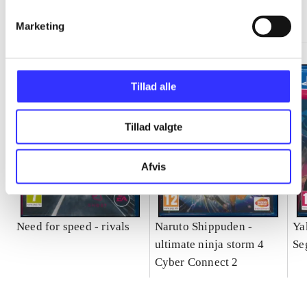
Gå til serien
Marketing
Tillad alle
Tillad valgte
Afvis
Need for speed - rivals
Naruto Shippuden -
Ya
ultimate ninja storm 4
Se
Cyber Connect 2