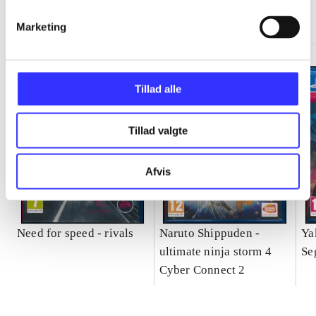
Gå til serien
Marketing
Tillad alle
Tillad valgte
Afvis
Need for speed - rivals
Naruto Shippuden -
Ya
ultimate ninja storm 4
Se
Cyber Connect 2