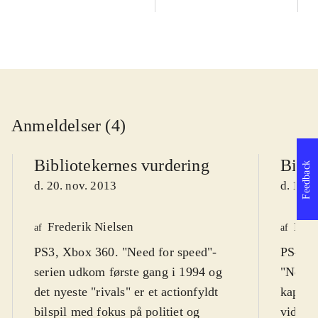
Anmeldelser (4)
Bibliotekernes vurdering
Bibli
Feedback
d. 20. nov. 2013
d. 17. 
Frederik Nielsen
Henr
af
af
PS3, Xbox 360. "Need for speed"-
PS4, X
serien udkom første gang i 1994 og
"Need f
det nyeste "rivals" er et actionfyldt
kapite
bilspil med fokus på politiet og
videre