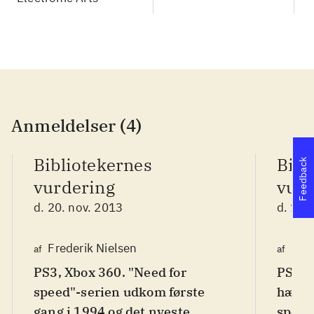
Anmeldelser (4)
Bibliotekernes
Bibl
Feedback
vurdering
vurd
d. 20. nov. 2013
d. 17.
Frederik Nielsen
Hen
af
af
PS3, Xbox 360. "Need for
PS4, 
speed"-serien udkom første
hæder
gang i 1994 og det nyeste
speed"