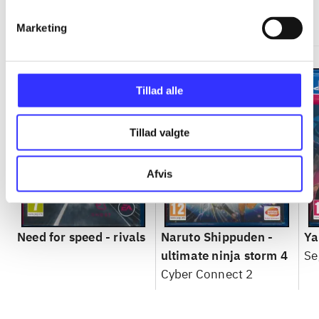
Gå til serien
Marketing
Tillad alle
Tillad valgte
Afvis
Need for speed - rivals
Naruto Shippuden -
Ya
ultimate ninja storm 4
Se
Cyber Connect 2