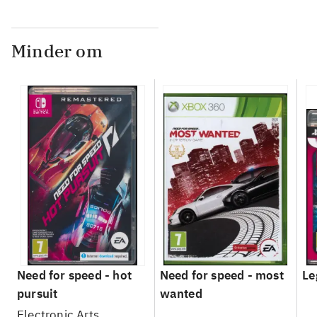
Minder om
Need for speed - hot
Need for speed - most
Le
pursuit
wanted
Electronic Arts