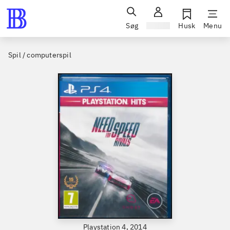
Søg
Log ind
Husk
Menu
Spil / computerspil
Playstation 4, 2014