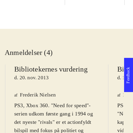
Anmeldelser (4)
Bibliotekernes vurdering
Bibli
Feedback
d. 20. nov. 2013
d. 17. 
Frederik Nielsen
Henr
af
af
PS3, Xbox 360. "Need for speed"-
PS4, X
serien udkom første gang i 1994 og
"Need f
det nyeste "rivals" er et actionfyldt
kapite
bilspil med fokus på politiet og
videre