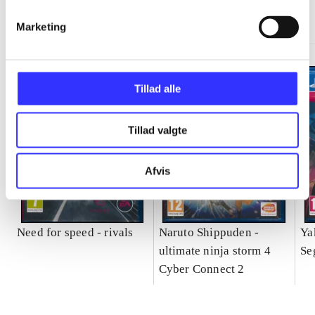
Gå til serien
Marketing
Tillad alle
Tillad valgte
Afvis
Need for speed - rivals
Naruto Shippuden -
Ya
ultimate ninja storm 4
Se
Cyber Connect 2