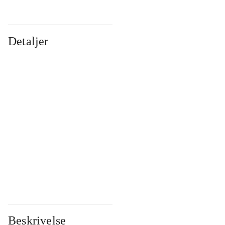
Detaljer
...
...
...
...
...
...
...
...
...
...
...
...
Beskrivelse