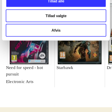
Tillad alle
Tillad valgte
Afvis
Need for speed - hot
Starhawk
Dr
pursuit
Electronic Arts