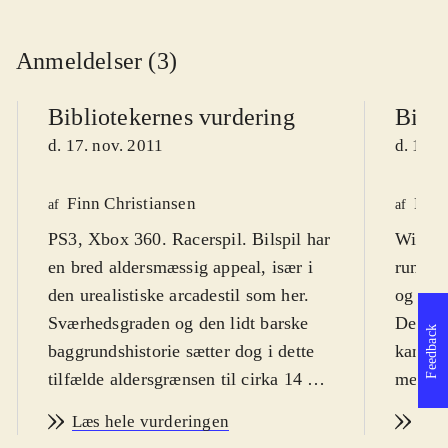
Anmeldelser (3)
Bibliotekernes vurdering
Bibli
d. 17. nov. 2011
d. 17. 
Finn Christiansen
Lone
af
af
PS3, Xbox 360. Racerspil. Bilspil har
Wii. Ra
en bred aldersmæssig appeal, især i
run hen
den urealistiske arcadestil som her.
og dren
Sværhedsgraden og den lidt barske
Der er 
Feedback
baggrundshistorie sætter dog i dette
kan væ
tilfælde aldersgrænsen til cirka 14 år.
men man
Plottet, som fortælles via dialog på
kunne e
Læs hele vurderingen
Læs
engelsk, er ikke nødvendigt at følge
og ikon