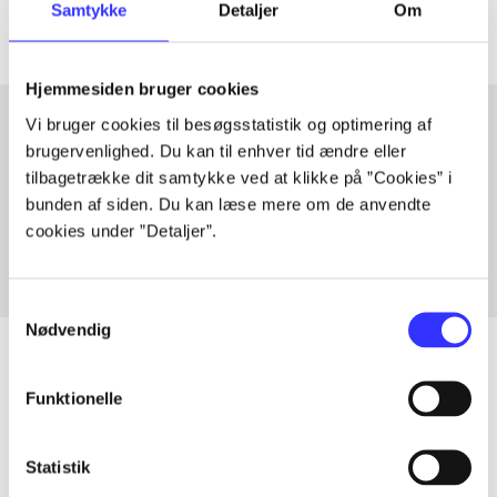
Samtykke
Detaljer
Om
Hjemmesiden bruger cookies
Vi bruger cookies til besøgsstatistik og optimering af
brugervenlighed. Du kan til enhver tid ændre eller
Artikler med samme emner
tilbagetrække dit samtykke ved at klikke på ”Cookies” i
Fra
bunden af siden. Du kan læse mere om de anvendte
cookies under ”Detaljer”.
Samtykkevalg
Nødvendig
Funktionelle
Artikler
Alle registrerede artikler fordelt på udgivelser
Statistik