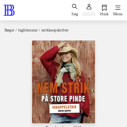
Søg
Log ind
Husk
Menu
Bøger / faglitteratur / strikkeopskrifter