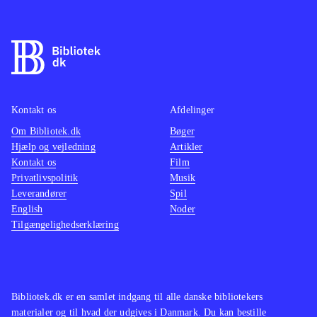
regulær strikkefeber i Norge med sin
filosofi om at alle kan strikke.
Opskrifterne er enkle og lette at gå
til. De fleste arbejder er oversize-
størrelser og kræver ikke flere års
erfaring med at strikke
.
Kontakt os
Afdelinger
Bogen er den første af Dorthe
Om Bibliotek.dk
Bøger
Hjælp og vejledning
Artikler
Skappel på dansk, men der er flere
Kontakt os
Film
med samme syn på de store pinde,
Privatlivspolitik
Musik
som Skappel, nemlig
Pind 10
Strik -
Leverandører
Spil
på den fede måde
og Strik - på den
English
Noder
Tilgængelighedserklæring
fede måde
Bogen er den første af
Dorthe Skappel på dansk, men der er
flere med samme syn på de store
pinde, som Skappel, nemlig Pind 10
Bibliotek.dk er en samlet indgang til alle danske bibliotekers
og
.
materialer og til hvad der udgives i Danmark. Du kan bestille