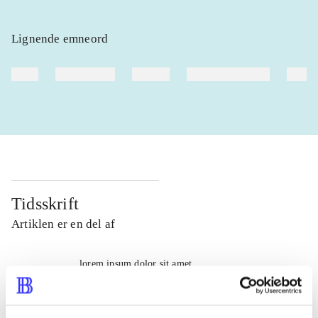
Lignende emneord
heste
børnebøger
ridning
hestesygdomme
vokal
Tidsskrift
Artiklen er en del af
lorem ipsum dolor sit amet ...
Tidsskrift
Artiklerne i
handler ofte om