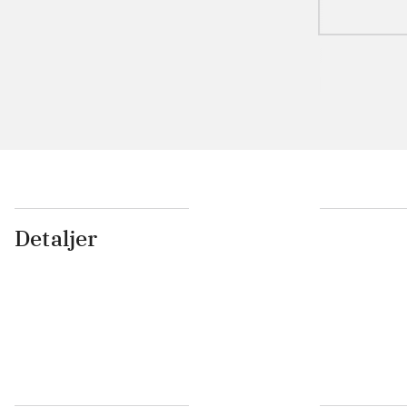
Detaljer
...
...
...
...