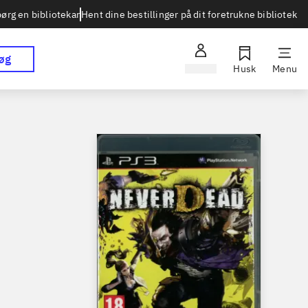
Hent dine bestillinger på dit foretrukne bibliotek
ørg en bibliotekar
øg
Log ind
Husk
Menu