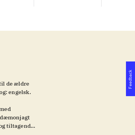
Feedback
til de ældre
rog: engelsk.
 med
dt dæmonjagt
og tiltagende,
jagt på selve