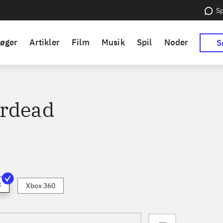
Sp
øger
Artikler
Film
Musik
Spil
Noder
S
rdead
3
Xbox 360