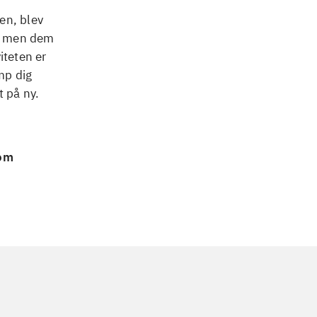
en, blev
r, men dem
iteten er
mp dig
 på ny.
 om