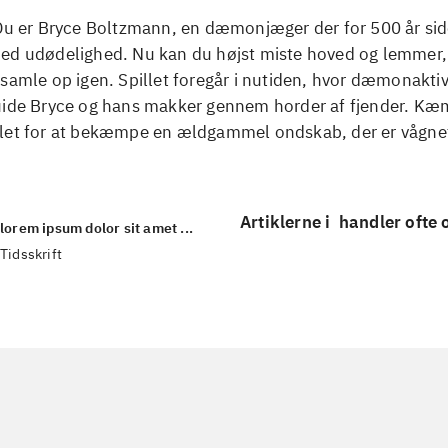
 Du er Bryce Boltzmann, en dæmonjæger der for 500 år sid
ed udødelighed. Nu kan du højst miste hoved og lemme
samle op igen. Spillet foregår i nutiden, hvor dæmonaktiv
uide Bryce og hans makker gennem horder af fjender. Kæ
let for at bekæmpe en ældgammel ondskab, der er vågnet
Artiklerne i
handler ofte
lorem ipsum dolor sit amet ...
Tidsskrift