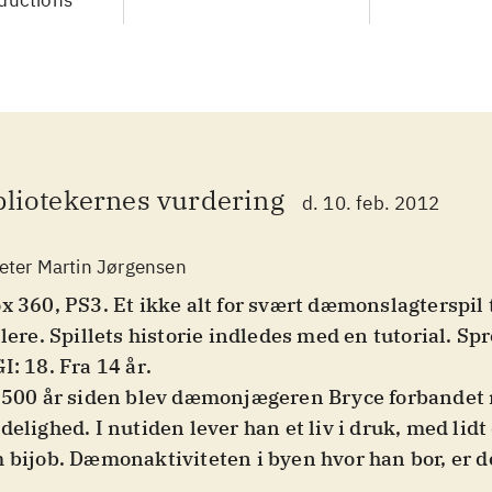
ductions
bliotekernes vurdering
d. 10. feb. 2012
eter Martin Jørgensen
x 360, PS3. Et ikke alt for svært dæmonslagterspil 
llere. Spillets historie indledes med en tutorial. Sp
I: 18. Fra 14 år
.
 500 år siden blev dæmonjægeren Bryce forbandet
delighed. I nutiden lever han et liv i druk, med li
 bijob. Dæmonaktiviteten i byen hvor han bor, er d
sammen med sin makker sætter han ud på en større 