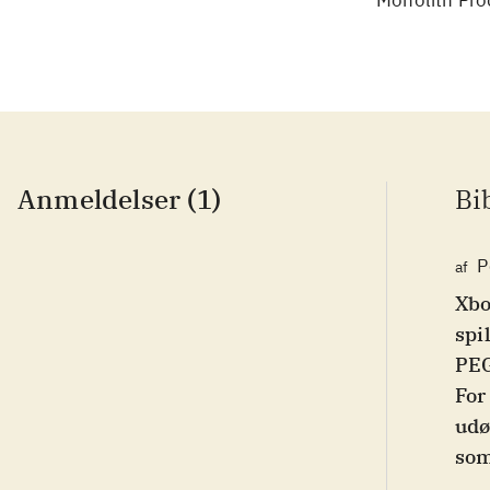
Monolith Pro
Anmeldelser (1)
Bi
P
af
Xbo
spi
PEG
For
udø
som
og 