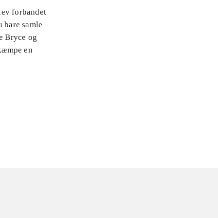
lev forbandet
u bare samle
de Bryce og
ekæmpe en