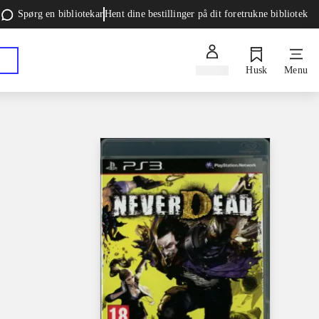
Spørg en bibliotekar
Hent dine bestillinger på dit foretrukne bibliotek
Log ind
Husk
Menu