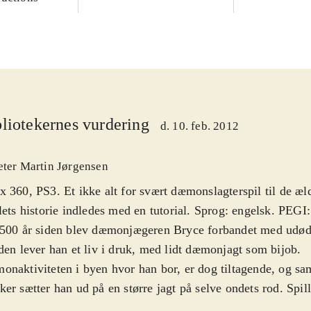
liotekernes vurdering
d. 10. feb. 2012
eter Martin Jørgensen
 360, PS3. Et ikke alt for svært dæmonslagterspil til de æld
lets historie indledes med en tutorial. Sprog: engelsk. PEGI:
500 år siden blev dæmonjægeren Bryce forbandet med udøde
den lever han et liv i druk, med lidt dæmonjagt som bijob.
naktiviteten i byen hvor han bor, er dog tiltagende, og s
er sætter han ud på en større jagt på selve ondets rod. Spille
 og enormt bylandskab, hvor dæmoner og anden ondskab er 