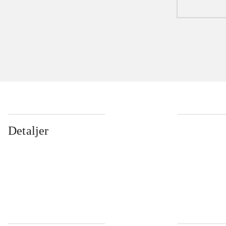
Detaljer
...
...
...
...