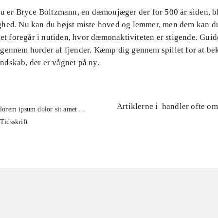
Du er Bryce Boltzmann, en dæmonjæger der for 500 år siden, b
hed. Nu kan du højst miste hoved og lemmer, men dem kan d
let foregår i nutiden, hvor dæmonaktiviteten er stigende. Gui
gennem horder af fjender. Kæmp dig gennem spillet for at b
dskab, der er vågnet på ny.
Artiklerne i
handler ofte om
lorem ipsum dolor sit amet ...
Tidsskrift