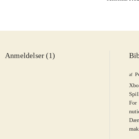
Anmeldelser (1)
Bib
P
af
Xbox
Spil
For 
nuti
Dæmo
makk
flot