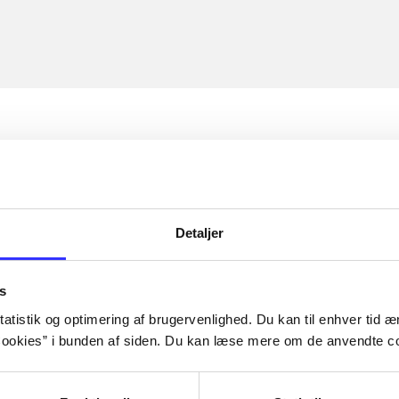
Detaljer
s
atistik og optimering af brugervenlighed. Du kan til enhver tid æn
ookies” i bunden af siden. Du kan læse mere om de anvendte co