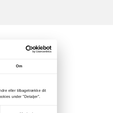
Om
dre eller tilbagetrække dit
okies under ”Detaljer”.