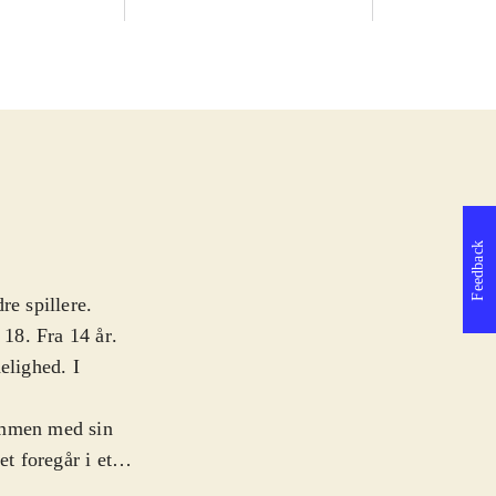
Feedback
re spillere.
 18. Fra 14 år
.
lighed. I
ammen med sin
t foregår i et
mere regel end