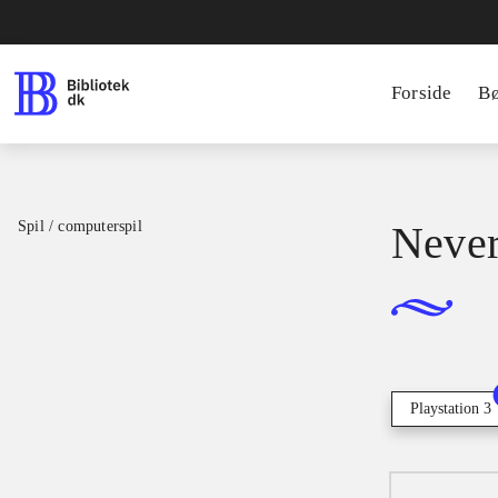
Forside
B
Spil / computerspil
Neve
Playstation 3