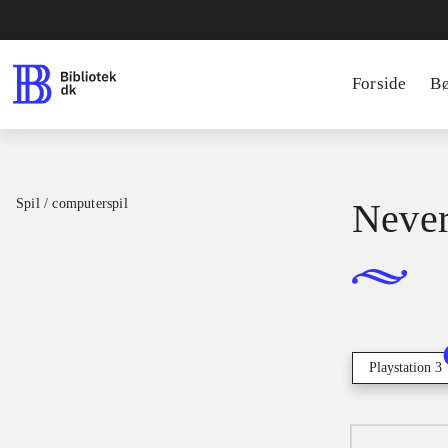
Forside
B
Spil / computerspil
Neve
Playstation 3