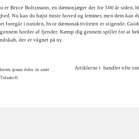
Du er Bryce Boltzmann, en dæmonjæger der for 500 år siden, b
hed. Nu kan du højst miste hoved og lemmer, men dem kan d
let foregår i nutiden, hvor dæmonaktiviteten er stigende. Gui
gennem horder af fjender. Kæmp dig gennem spillet for at b
dskab, der er vågnet på ny.
Artiklerne i
handler ofte om
lorem ipsum dolor sit amet ...
Tidsskrift