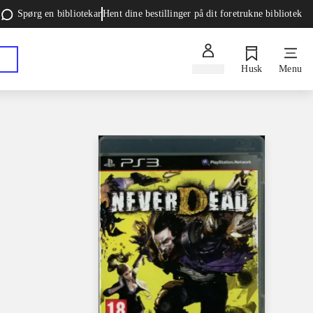
Spørg en bibliotekar
Hent dine bestillinger på dit foretrukne bibliotek
Log ind
Husk
Menu