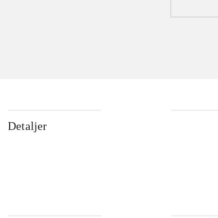
Detaljer
...
...
...
...