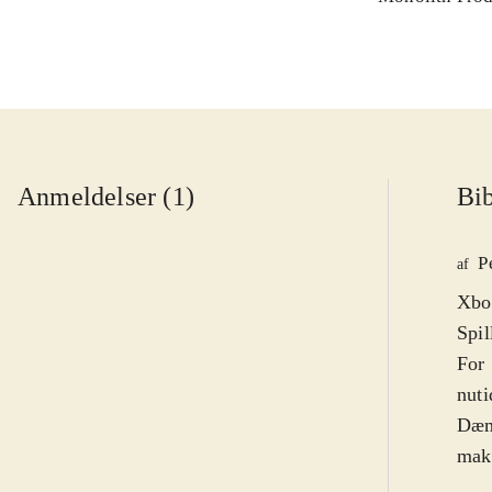
Anmeldelser (1)
Bib
P
af
Xbox
Spil
For 
nuti
Dæmo
makk
flot