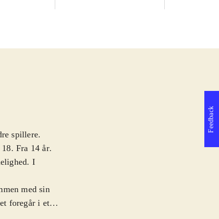
Feedback
re spillere.
 18. Fra 14 år
.
lighed. I
ammen med sin
t foregår i et
mere regel end