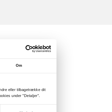
Om
dre eller tilbagetrække dit
okies under ”Detaljer”.