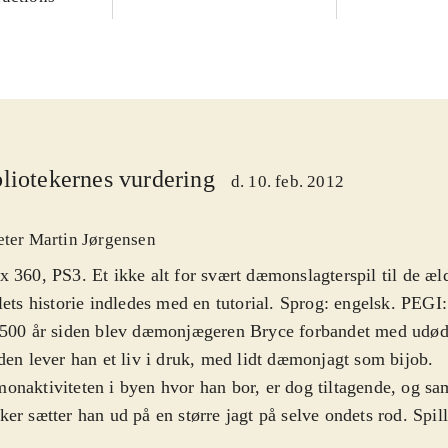
liotekernes vurdering
d. 10. feb. 2012
eter Martin Jørgensen
 360, PS3. Et ikke alt for svært dæmonslagterspil til de æld
lets historie indledes med en tutorial. Sprog: engelsk. PEGI:
500 år siden blev dæmonjægeren Bryce forbandet med udøde
den lever han et liv i druk, med lidt dæmonjagt som bijob.
naktiviteten i byen hvor han bor, er dog tiltagende, og s
er sætter han ud på en større jagt på selve ondets rod. Spille
 og enormt bylandskab, hvor dæmoner og anden ondskab er 