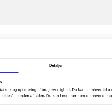
Detaljer
s
atistik og optimering af brugervenlighed. Du kan til enhver tid æn
ookies” i bunden af siden. Du kan læse mere om de anvendte co