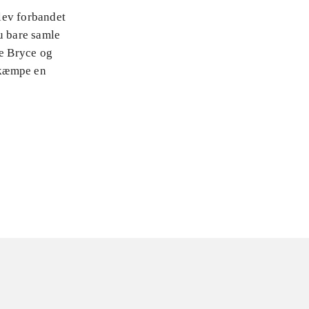
lev forbandet
u bare samle
de Bryce og
ekæmpe en