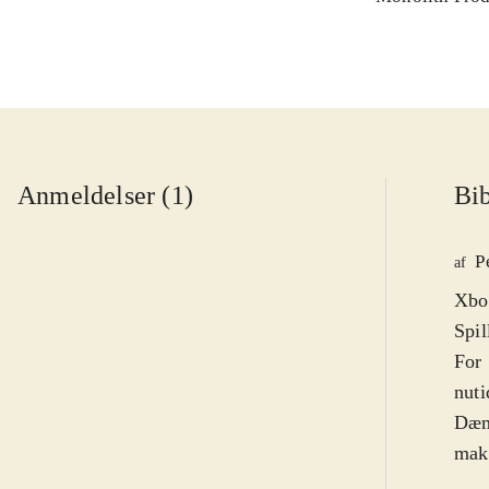
Anmeldelser (1)
Bib
P
af
Xbox
Spil
For 
nuti
Dæmo
makk
flot