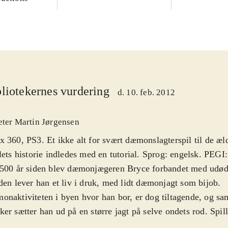
liotekernes vurdering
d. 10. feb. 2012
eter Martin Jørgensen
 360, PS3. Et ikke alt for svært dæmonslagterspil til de æld
lets historie indledes med en tutorial. Sprog: engelsk. PEGI:
500 år siden blev dæmonjægeren Bryce forbandet med udøde
den lever han et liv i druk, med lidt dæmonjagt som bijob.
naktiviteten i byen hvor han bor, er dog tiltagende, og s
er sætter han ud på en større jagt på selve ondets rod. Spille
 og enormt bylandskab, hvor dæmoner og anden ondskab er 