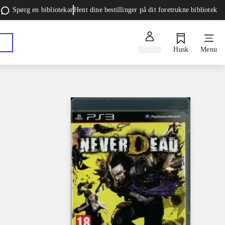
Spørg en bibliotekar
Hent dine bestillinger på dit foretrukne bibliotek
Log ind
Husk
Menu