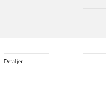
Detaljer
...
...
...
...