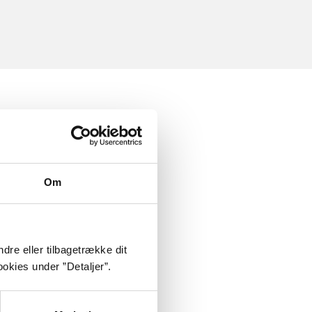
Om
dre eller tilbagetrække dit
okies under ”Detaljer”.