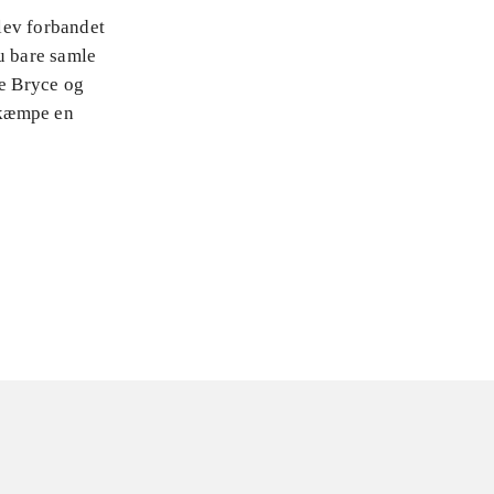
lev forbandet
u bare samle
de Bryce og
ekæmpe en