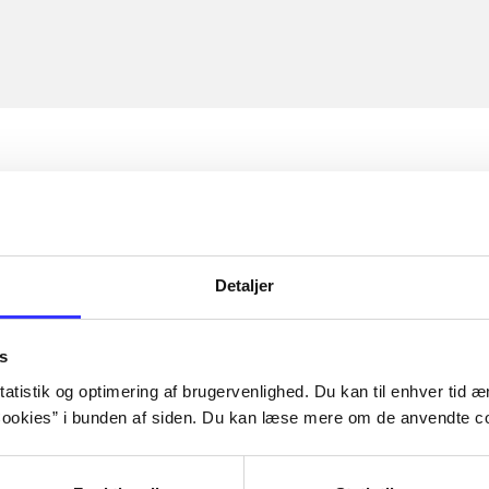
Detaljer
s
atistik og optimering af brugervenlighed. Du kan til enhver tid æn
ookies” i bunden af siden. Du kan læse mere om de anvendte co