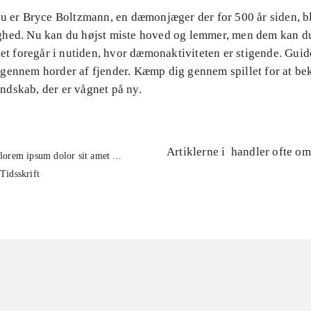
Du er Bryce Boltzmann, en dæmonjæger der for 500 år siden, b
hed. Nu kan du højst miste hoved og lemmer, men dem kan d
let foregår i nutiden, hvor dæmonaktiviteten er stigende. Gui
gennem horder af fjender. Kæmp dig gennem spillet for at b
dskab, der er vågnet på ny.
Artiklerne i
handler ofte om
lorem ipsum dolor sit amet ...
Tidsskrift