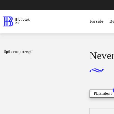
Forside
B
Spil / computerspil
Neve
Playstation 3