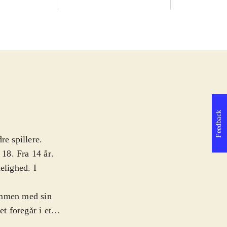
Feedback
re spillere.
 18. Fra 14 år
.
lighed. I
ammen med sin
t foregår i et
mere regel end