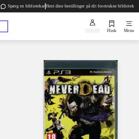
Spørg en bibliotekar
Hent dine bestillinger på dit foretrukne bibliotek
Log ind
Husk
Menu