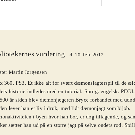
liotekernes vurdering
d. 10. feb. 2012
eter Martin Jørgensen
 360, PS3. Et ikke alt for svært dæmonslagterspil til de æld
lets historie indledes med en tutorial. Sprog: engelsk. PEGI:
500 år siden blev dæmonjægeren Bryce forbandet med udøde
den lever han et liv i druk, med lidt dæmonjagt som bijob.
naktiviteten i byen hvor han bor, er dog tiltagende, og s
er sætter han ud på en større jagt på selve ondets rod. Spille
 og enormt bylandskab, hvor dæmoner og anden ondskab er 