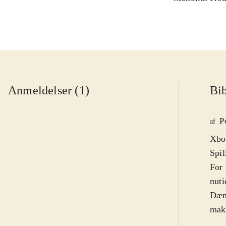
Anmeldelser (1)
Bib
P
af
Xbox
Spil
For 
nuti
Dæmo
makk
flot