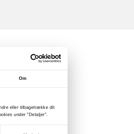
Om
dre eller tilbagetrække dit
okies under ”Detaljer”.