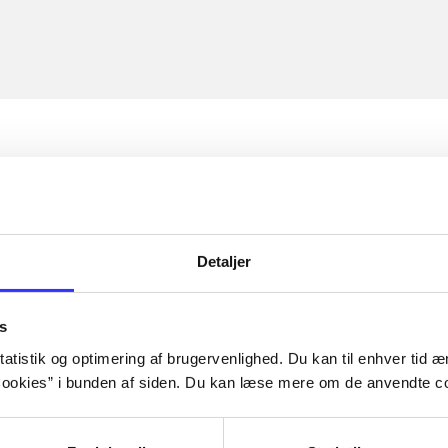
Detaljer
s
atistik og optimering af brugervenlighed. Du kan til enhver tid æn
ookies” i bunden af siden. Du kan læse mere om de anvendte co