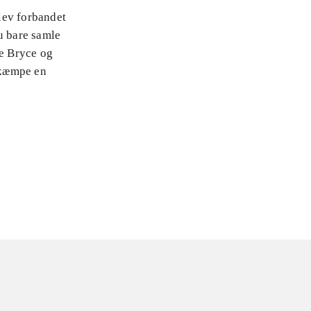
lev forbandet
u bare samle
de Bryce og
ekæmpe en