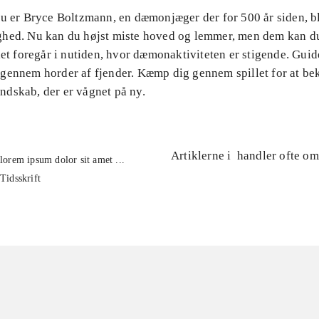
Du er Bryce Boltzmann, en dæmonjæger der for 500 år siden, b
hed. Nu kan du højst miste hoved og lemmer, men dem kan d
let foregår i nutiden, hvor dæmonaktiviteten er stigende. Gui
gennem horder af fjender. Kæmp dig gennem spillet for at b
dskab, der er vågnet på ny.
Artiklerne i
handler ofte om
lorem ipsum dolor sit amet ...
Tidsskrift