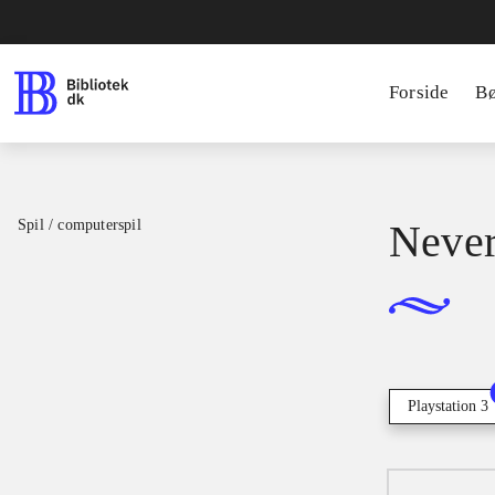
Forside
B
Spil / computerspil
Neve
Playstation 3