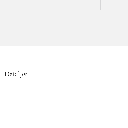
Detaljer
...
...
...
...