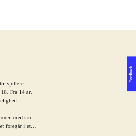
Feedback
re spillere.
 18. Fra 14 år
.
lighed. I
ammen med sin
t foregår i et
mere regel end