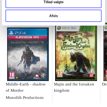
Tillad valgte
Minder om
Afvis
Middle-Earth - shadow
Majin and the forsaken
De
of Mordor
kingdom
Monolith Productions