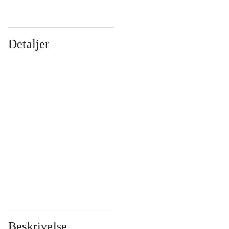
Detaljer
...
...
...
...
...
...
...
...
...
...
...
...
Beskrivelse