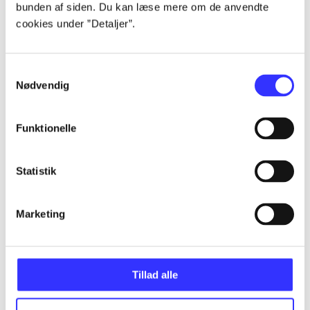
bunden af siden. Du kan læse mere om de anvendte
Alle registrerede artikler fordelt på udgivelser
cookies under ”Detaljer”.
...
Samtykkevalg
Nødvendig
...
Funktionelle
...
Statistik
...
Marketing
...
Tillad alle