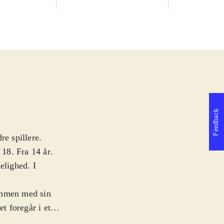
Feedback
re spillere.
 18. Fra 14 år
.
lighed. I
ammen med sin
t foregår i et
mere regel end