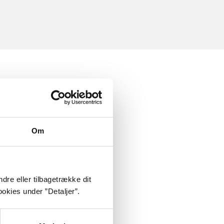
Om
dre eller tilbagetrække dit
okies under ”Detaljer”.