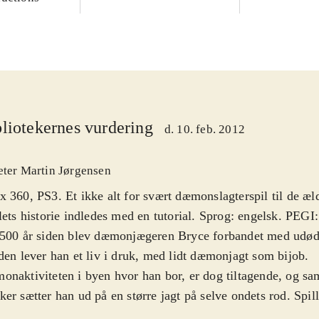
liotekernes vurdering
d. 10. feb. 2012
eter Martin Jørgensen
 360, PS3. Et ikke alt for svært dæmonslagterspil til de æld
lets historie indledes med en tutorial. Sprog: engelsk. PEGI:
500 år siden blev dæmonjægeren Bryce forbandet med udøde
den lever han et liv i druk, med lidt dæmonjagt som bijob.
naktiviteten i byen hvor han bor, er dog tiltagende, og s
er sætter han ud på en større jagt på selve ondets rod. Spille
 og enormt bylandskab, hvor dæmoner og anden ondskab er 