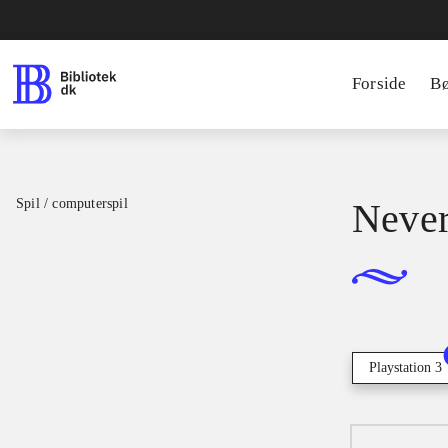
Forside
B
Spil / computerspil
Neve
Playstation 3