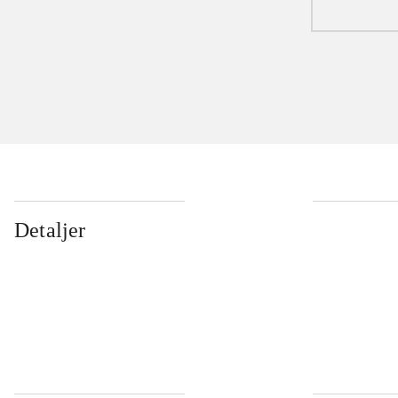
Detaljer
...
...
...
...