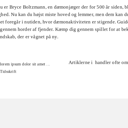
Du er Bryce Boltzmann, en dæmonjæger der for 500 år siden, b
hed. Nu kan du højst miste hoved og lemmer, men dem kan d
let foregår i nutiden, hvor dæmonaktiviteten er stigende. Gui
gennem horder af fjender. Kæmp dig gennem spillet for at b
dskab, der er vågnet på ny.
Artiklerne i
handler ofte om
lorem ipsum dolor sit amet ...
Tidsskrift