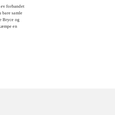
lev forbandet
u bare samle
de Bryce og
ekæmpe en