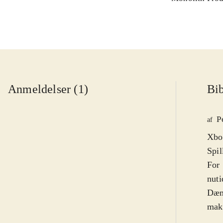
Anmeldelser (1)
Bib
P
af
Xbox
Spil
For 
nuti
Dæmo
makk
flot