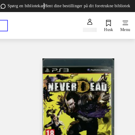
Spørg en bibliotekar
Hent dine bestillinger på dit foretrukne bibliotek
Log ind
Husk
Menu