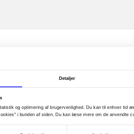
Detaljer
s
atistik og optimering af brugervenlighed. Du kan til enhver tid æn
ookies” i bunden af siden. Du kan læse mere om de anvendte co