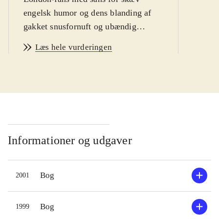
engelsk humor og dens blanding af
gakket snusfornuft og ubændig
fantasi. Det er en velskrevet, meget
Læs hele vurderingen
spændende roman med elementer fra
myter, Arthur-legender og en god slat
Shakespeare. Handlingen udspiller
sig i London og nedenunder byen,
hvor der findes en helt anden verden
til alle dem, der er faldet gennem
sprækkerne fra virkeligheden. Det er
Informationer og udgaver
en underverden udenfor tid og rum,
befolket af et herligt galleri af
Bog
2001
skurke, riddere, uhyrer, engle, rotter,
munke  og antihelten Richard
Mayhew, en ung, succesrig
Bog
1999
børsmægler, som nærmest havner der