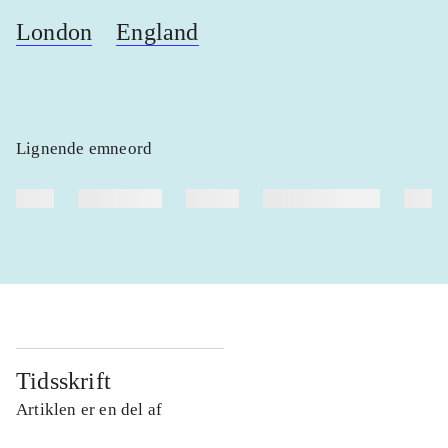
London
England
Lignende emneord
heste
børnebøger
ridning
hestesygdomme
vokal
Tidsskrift
Artiklen er en del af