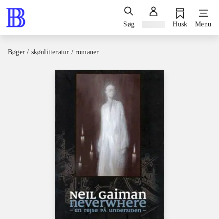
Søg
Log ind
Husk
Menu
Bøger / skønlitteratur / romaner