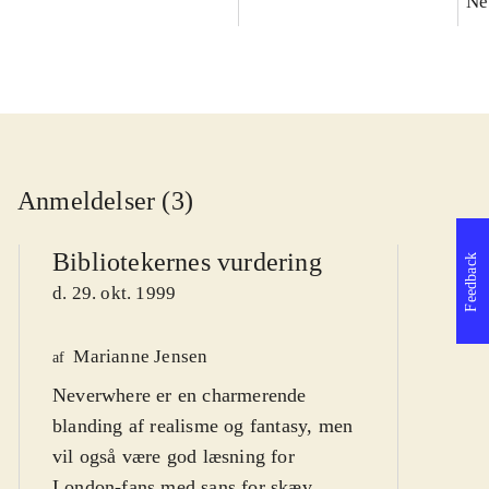
Ne
Anmeldelser (3)
Bibliotekernes vurdering
Feedback
d. 29. okt. 1999
Marianne Jensen
P
af
Neverwhere er en charmerende
af
blanding af realisme og fantasy, men
vil også være god læsning for
London-fans med sans for skæv