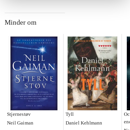
Minder om
Stjernestøv
Tyll
Oc
en
Neil Gaiman
Daniel Kehlmann